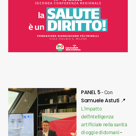
PANEL 5
–
Con
Samuele Astuti
📍
L’impatto
dell’intelligenza
artificiale nella sanità
di oggi e di domani
–