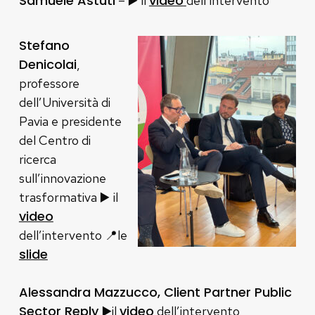
Samuele Astuti
▶️
video
–
il
dell’intervento
Stefano
Denicolai
,
professore
dell’Università di
Pavia e presidente
del Centro di
ricerca
sull’innovazione
▶️
trasformativa
il
video
dell’intervento
📍
le
slide
Alessandra Mazzucco, Client Partner Public
Sector Reply ▶️
video
il
dell’intervento