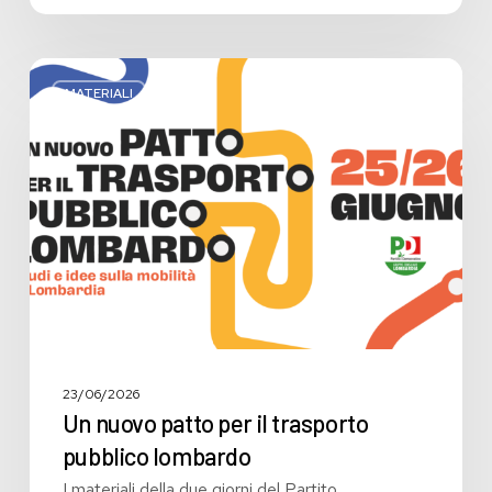
Un
nuovo
MATERIALI
patto
per
il
trasporto
pubblico
lombardo
23/06/2026
Un nuovo patto per il trasporto
pubblico lombardo
I materiali della due giorni del Partito