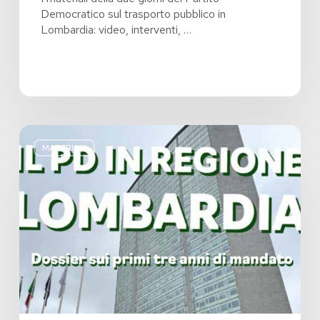
Democratico sul trasporto pubblico in
Lombardia: video, interventi, …
Il
PD
MATERIALI
in
Regione
Lombardia:
dossier
sui
primi
tre
anni
di
mandato