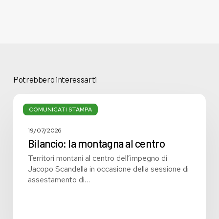
Potrebbero interessarti
Bilancio:
la
COMUNICATI STAMPA
montagna
al
19/07/2026
centro
Bilancio: la montagna al centro
Territori montani al centro dell’impegno di
Jacopo Scandella in occasione della sessione di
assestamento di…