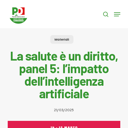
Skip
to
Menu
search
main
content
Materiali
La salute è un diritto,
panel 5: l’impatto
dell’intelligenza
artificiale
21/03/2025