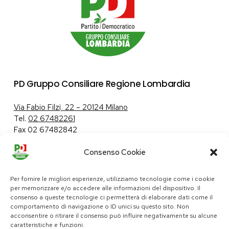
PD Gruppo Consiliare Regione Lombardia
Via Fabio Filzi, 22 – 20124 Milano
Tel.
02 67482261
Fax 02 67482842
Consenso Cookie
Tutela dei dati personali
|
Politica sui cookie
Per fornire le migliori esperienze, utilizziamo tecnologie come i cookie
per memorizzare e/o accedere alle informazioni del dispositivo. Il
consenso a queste tecnologie ci permetterà di elaborare dati come il
comportamento di navigazione o ID unici su questo sito. Non
pd@consiglio.regione.lombardia.it
acconsentire o ritirare il consenso può influire negativamente su alcune
ufficiostampa.pd@consiglio.regione.lombardia.it
caratteristiche e funzioni.