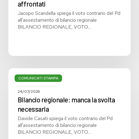
non
affrontati
affrontati
Jacopo Scandella spiega il voto contrario del Pd
all'assestamento di bilancio regionale
BILANCIO REGIONALE, VOTO…
Bilancio
regionale:
COMUNICATI STAMPA
manca
la
24/07/2026
svolta
Bilancio regionale: manca la svolta
necessaria
necessaria
Davide Casati spiega il voto contrario del Pd
all'assestamento di bilancio regionale
BILANCIO REGIONALE, VOTO…