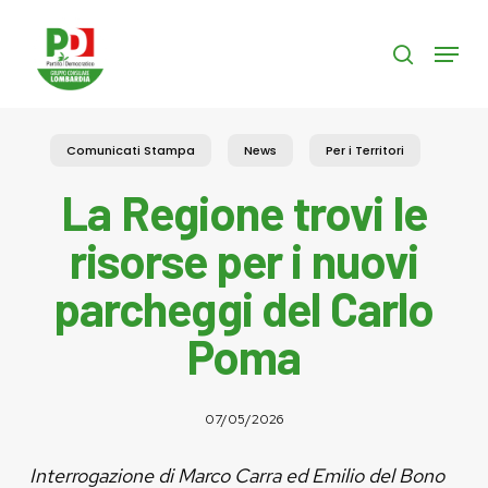
Skip
to
Menu
search
main
content
Comunicati Stampa
News
Per i Territori
La Regione trovi le
risorse per i nuovi
parcheggi del Carlo
Poma
07/05/2026
Interrogazione di Marco Carra ed Emilio del Bono