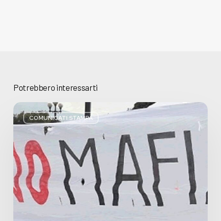
Potrebbero interessarti
Basta
bugie,
COMUNICATI STAMPA
Regione
Lombardia
pratica
l’antimafia
solo
a
parole