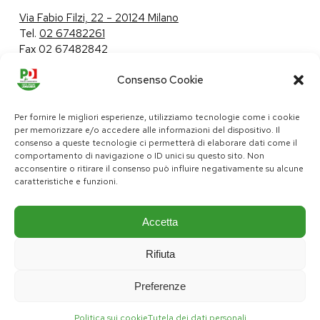
Via Fabio Filzi, 22 – 20124 Milano
Tel.
02 67482261
Fax 02 67482842
Consenso Cookie
Tutela dei dati personali
|
Politica sui cookie
Per fornire le migliori esperienze, utilizziamo tecnologie come i cookie
per memorizzare e/o accedere alle informazioni del dispositivo. Il
consenso a queste tecnologie ci permetterà di elaborare dati come il
comportamento di navigazione o ID unici su questo sito. Non
pd@consiglio.regione.lombardia.it
acconsentire o ritirare il consenso può influire negativamente su alcune
ufficiostampa.pd@consiglio.regione.lombardia.it
caratteristiche e funzioni.
Pagine Facebook Gruppo Consiliare PD Lombardia
Pagina Instagram Gruppo PD Lombardia
Pagina Youtube Gruppo PD Lombardia
Pagina Messenger Gruppo Consiliare PD Lombardia
Accetta
Rifiuta
Preferenze
Politica sui cookie
Tutela dei dati personali