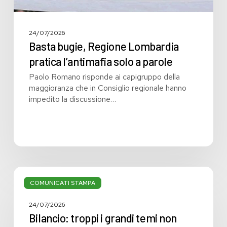
24/07/2026
Basta bugie, Regione Lombardia
pratica l’antimafia solo a parole
Paolo Romano risponde ai capigruppo della
maggioranza che in Consiglio regionale hanno
impedito la discussione…
Bilancio:
troppi
COMUNICATI STAMPA
i
grandi
24/07/2026
temi
Bilancio: troppi i grandi temi non