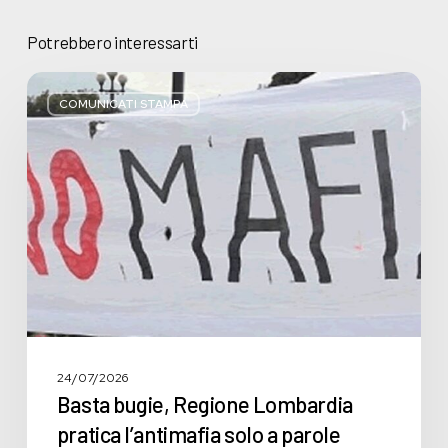
Potrebbero interessarti
Basta
bugie,
COMUNICATI STAMPA
Regione
Lombardia
pratica
l’antimafia
solo
a
parole
24/07/2026
Basta bugie, Regione Lombardia
pratica l’antimafia solo a parole