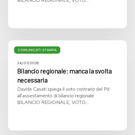
BILANCIO REGIONALE, VOTO…
Bilancio
regionale:
COMUNICATI STAMPA
manca
la
24/07/2026
svolta
Bilancio regionale: manca la svolta
necessaria
necessaria
Davide Casati spiega il voto contrario del Pd
all'assestamento di bilancio regionale
BILANCIO REGIONALE, VOTO…