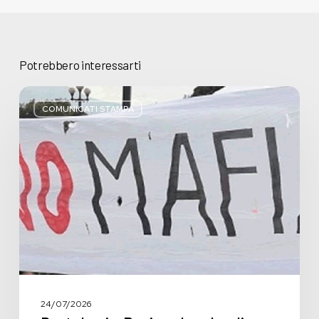
Potrebbero interessarti
Basta
bugie,
COMUNICATI STAMPA
Regione
Lombardia
pratica
l’antimafia
solo
a
parole
24/07/2026