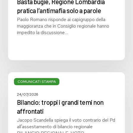
Basta bugie, Regione Lombardia
pratica l’antimafia solo a parole
Paolo Romano risponde ai capigruppo della
maggioranza che in Consiglio regionale hanno
impedito la discussione…
Bilancio:
troppi
COMUNICATI STAMPA
i
grandi
24/07/2026
temi
Bilancio: troppi i grandi temi non
non
affrontati
affrontati
Jacopo Scandella spiega il voto contrario del Pd
all'assestamento di bilancio regionale