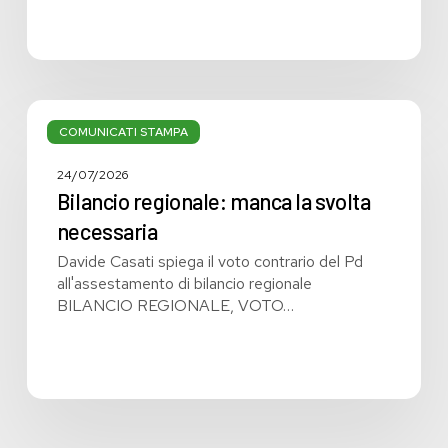
Bilancio
regionale:
COMUNICATI STAMPA
manca
la
24/07/2026
svolta
Bilancio regionale: manca la svolta
necessaria
necessaria
Davide Casati spiega il voto contrario del Pd
all'assestamento di bilancio regionale
BILANCIO REGIONALE, VOTO…