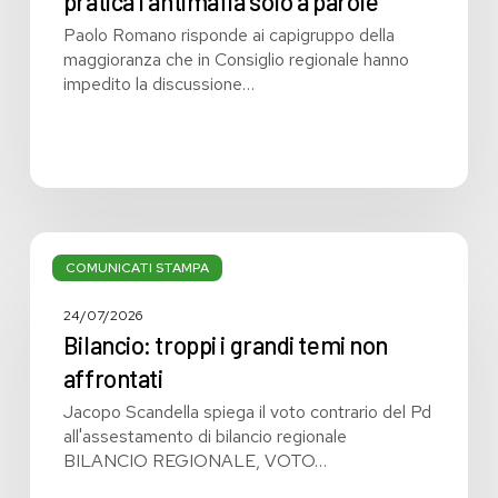
pratica l’antimafia solo a parole
Paolo Romano risponde ai capigruppo della
maggioranza che in Consiglio regionale hanno
impedito la discussione…
Bilancio:
troppi
COMUNICATI STAMPA
i
grandi
24/07/2026
temi
Bilancio: troppi i grandi temi non
non
affrontati
affrontati
Jacopo Scandella spiega il voto contrario del Pd
all'assestamento di bilancio regionale
BILANCIO REGIONALE, VOTO…