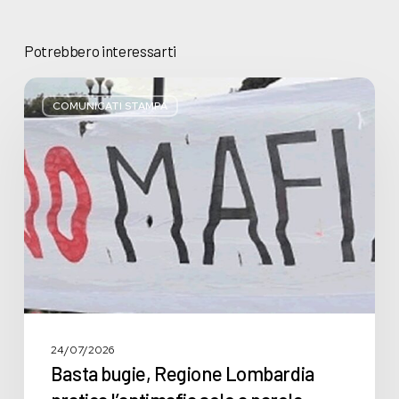
Potrebbero interessarti
Basta
bugie,
COMUNICATI STAMPA
Regione
Lombardia
pratica
l’antimafia
solo
a
parole
24/07/2026
Basta bugie, Regione Lombardia