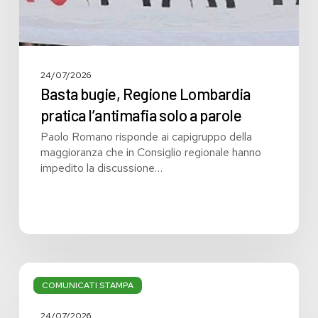
24/07/2026
Basta bugie, Regione Lombardia
pratica l’antimafia solo a parole
Paolo Romano risponde ai capigruppo della
maggioranza che in Consiglio regionale hanno
impedito la discussione…
Bilancio:
troppi
COMUNICATI STAMPA
i
grandi
24/07/2026