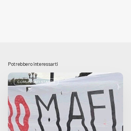
Potrebbero interessarti
Basta
bugie,
COMUNICATI STAMPA
Regione
Lombardia
pratica
l’antimafia
solo
a
parole