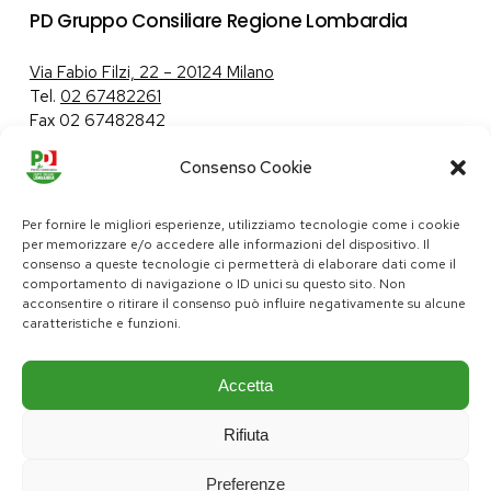
PD Gruppo Consiliare Regione Lombardia
Via Fabio Filzi, 22 – 20124 Milano
Tel.
02 67482261
Fax 02 67482842
Consenso Cookie
Tutela dei dati personali
|
Politica sui cookie
Per fornire le migliori esperienze, utilizziamo tecnologie come i cookie
per memorizzare e/o accedere alle informazioni del dispositivo. Il
consenso a queste tecnologie ci permetterà di elaborare dati come il
comportamento di navigazione o ID unici su questo sito. Non
pd@consiglio.regione.lombardia.it
acconsentire o ritirare il consenso può influire negativamente su alcune
ufficiostampa.pd@consiglio.regione.lombardia.it
caratteristiche e funzioni.
Pagine Facebook Gruppo Consiliare PD Lombardia
Pagina Instagram Gruppo PD Lombardia
Pagina Youtube Gruppo PD Lombardia
Pagina Messenger Gruppo Consiliare PD Lombardia
Accetta
Rifiuta
Preferenze