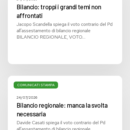
temi
Bilancio: troppi i grandi temi non
non
affrontati
affrontati
Jacopo Scandella spiega il voto contrario del Pd
all'assestamento di bilancio regionale
BILANCIO REGIONALE, VOTO…
Bilancio
regionale:
COMUNICATI STAMPA
manca
la
24/07/2026
svolta
Bilancio regionale: manca la svolta
necessaria
necessaria
Davide Casati spiega il voto contrario del Pd
all'assestamento di bilancio regionale