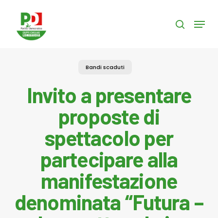
Skip
to
Menu
search
main
content
Bandi scaduti
Invito a presentare
proposte di
spettacolo per
partecipare alla
manifestazione
denominata “Futura –