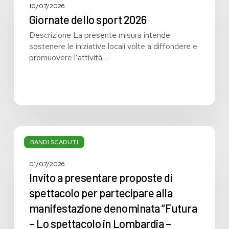
2026
10/07/2026
Giornate dello sport 2026
Descrizione La presente misura intende
sostenere le iniziative locali volte a diffondere e
promuovere l’attività…
Invito
a
BANDI SCADUTI
presentare
proposte
01/07/2026
di
Invito a presentare proposte di
spettacolo
spettacolo per partecipare alla
per
manifestazione denominata “Futura
partecipare
alla
– Lo spettacolo in Lombardia –