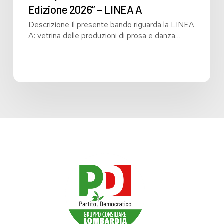
manifestazione
Edizione 2026” – LINEA A
denominata
Descrizione Il presente bando riguarda la LINEA
“Futura
A: vetrina delle produzioni di prosa e danza…
–
Lo
spettacolo
in
Lombardia
–
Edizione
2026”
–
LINEA
A