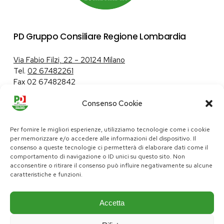
PD Gruppo Consiliare Regione Lombardia
Via Fabio Filzi, 22 – 20124 Milano
Tel.
02 67482261
Fax 02 67482842
Consenso Cookie
Tutela dei dati personali
|
Politica sui cookie
Per fornire le migliori esperienze, utilizziamo tecnologie come i cookie
per memorizzare e/o accedere alle informazioni del dispositivo. Il
consenso a queste tecnologie ci permetterà di elaborare dati come il
comportamento di navigazione o ID unici su questo sito. Non
pd@consiglio.regione.lombardia.it
acconsentire o ritirare il consenso può influire negativamente su alcune
ufficiostampa.pd@consiglio.regione.lombardia.it
caratteristiche e funzioni.
Pagine Facebook Gruppo Consiliare PD Lombardia
Pagina Instagram Gruppo PD Lombardia
Pagina Youtube Gruppo PD Lombardia
Pagina Messenger Gruppo Consiliare PD Lombardia
Accetta