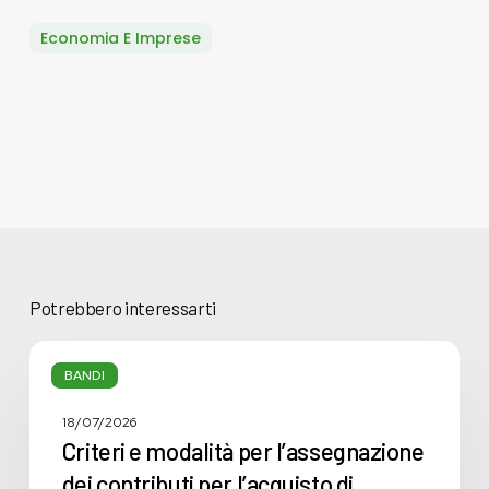
Economia E Imprese
Potrebbero interessarti
Criteri
e
BANDI
modalità
per
18/07/2026
l’assegnazione
Criteri e modalità per l’assegnazione
dei
dei contributi per l’acquisto di