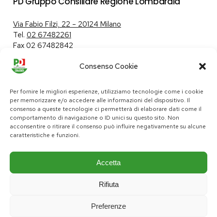
PD Gruppo Consiliare Regione Lombardia
Via Fabio Filzi, 22 – 20124 Milano
Tel.
02 67482261
Fax 02 67482842
Consenso Cookie
Tutela dei dati personali
|
Politica sui cookie
Per fornire le migliori esperienze, utilizziamo tecnologie come i cookie
per memorizzare e/o accedere alle informazioni del dispositivo. Il
consenso a queste tecnologie ci permetterà di elaborare dati come il
comportamento di navigazione o ID unici su questo sito. Non
pd@consiglio.regione.lombardia.it
acconsentire o ritirare il consenso può influire negativamente su alcune
ufficiostampa.pd@consiglio.regione.lombardia.it
caratteristiche e funzioni.
Pagine Facebook Gruppo Consiliare PD Lombardia
Pagina Instagram Gruppo PD Lombardia
Pagina Youtube Gruppo PD Lombardia
Pagina Messenger Gruppo Consiliare PD Lombardia
Accetta
Rifiuta
Preferenze