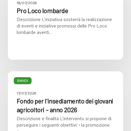
18/07/2026
più
Pro Loco lombarde
a
rischio
Descrizione L’iniziativa sosterrà la realizzazione
di
di eventi e iniziative promossi delle Pro Loco
aggressione
lombarde aventi…
presso
gli
enti
sanitari
pubblici
lombardi
Fondo
per
BANDI
l’insediamento
dei
17/07/2026
giovani
Fondo per l’insediamento dei giovani
agricoltori
agricoltori – anno 2026
–
Descrizione e finalità L’intervento si propone di
anno
perseguire i seguenti obiettivi: • la promozione
2026