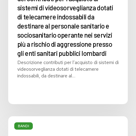
contributi
sistemi di videosorveglianza dotati
per
l’acquisto
di telecamere indossabili da
di
destinare al personale sanitario e
sistemi
sociosanitario operante nei servizi
di
videosorveglianza
più a rischio di aggressione presso
dotati
gli enti sanitari pubblici lombardi
di
telecamere
Descrizione contributi per l’acquisto di sistemi di
indossabili
videosorveglianza dotati di telecamere
da
indossabili, da destinare al…
destinare
al
personale
sanitario
e
sociosanitario
Pro
operante
Loco
BANDI
nei
lombarde
servizi