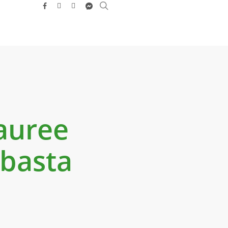
search
facebook
youtube
instagram
messenger
lauree
 basta