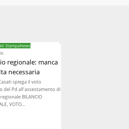
ti Stampa
News
:
26
cio regionale: manca
lta necessaria
asati spiega il voto
ia
o del Pd all'assestamento di
 regionale BILANCIO
ALE, VOTO…