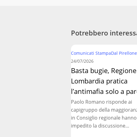
Potrebbero interess
Basta
Comunicati Stampa
Dal Pirellone
bugie,
24/07/2026
Regione
Basta bugie, Regione
Lombardia
Lombardia pratica
pratica
l’antimafia
l’antimafia solo a par
solo
Paolo Romano risponde ai
a
capigruppo della maggioran
parole
in Consiglio regionale hanno
impedito la discussione…