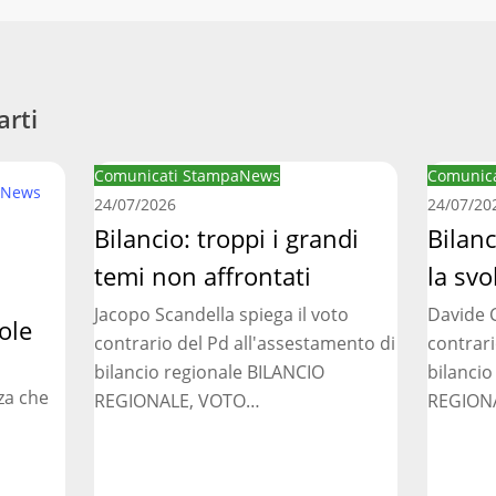
arti
Bilancio:
Bilancio
Comunicati Stampa
News
Comunica
News
troppi
regionale
24/07/2026
24/07/20
i
Bilancio: troppi i grandi
manca
Bilan
grandi
la
temi non affrontati
la svo
temi
svolta
Jacopo Scandella spiega il voto
Davide C
non
necessar
ole
contrario del Pd all'assestamento di
contrari
affrontati
bilancio regionale BILANCIO
bilancio
za che
REGIONALE, VOTO…
REGION