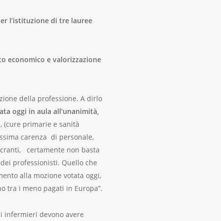
 l’istituzione di tre lauree
nto economico e valorizzazione
zione della professione. A dirlo
ta oggi in aula all’unanimità,
a
, (cure primarie e sanità
vissima carenza di personale,
acranti, certamente non basta
 dei professionisti. Quello che
mento alla mozione votata oggi,
o tra i meno pagati in Europa”.
li infermieri devono avere