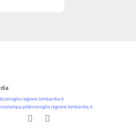
rdia
@consiglio.regione.lombardia.it
iciostampa.pd@consiglio.regione.lombardia.it
 Facebook Gruppo Consiliare PD Lombardia
Pagina Instagram Gruppo PD Lombardia
Pagina Youtube Gruppo PD Lombardia
Pagina Messenger Gruppo Consiliare PD Lombardia