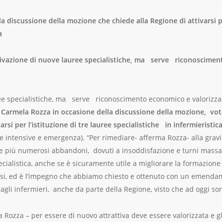
 discussione della mozione che chiede alla Regione di attivarsi per
a
attivazione di nuove lauree specialistiche, ma serve riconoscime
ree specialistiche, ma serve riconoscimento economico e valorizza
d
Carmela Rozza in occasione della discussione della mozione, vota
rsi per l’istituzione di tre lauree specialistiche in infermieristic
re intensive e emergenza). “Per rimediare- afferma Rozza- alla gra
e più numerosi abbandoni, dovuti a insoddisfazione e turni mass
pecialistica, anche se è sicuramente utile a migliorare la formazione
rsi, ed è l’impegno che abbiamo chiesto e ottenuto con un emenda
gli infermieri, anche da parte della Regione, visto che ad oggi son
 Rozza – per essere di nuovo attrattiva deve essere valorizzata e g