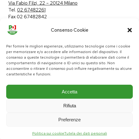
Via Fabio Filzi, 22 – 20124 Milano
Tel.
02 67482261
Fax 02 67482842
Consenso Cookie
Tutela dei dati personali
|
Politica sui cookie
Per fornire le migliori esperienze, utilizziamo tecnologie come i cookie
per memorizzare e/o accedere alle informazioni del dispositivo. Il
consenso a queste tecnologie ci permetterà di elaborare dati come il
comportamento di navigazione o ID unici su questo sito. Non
pd@consiglio.regione.lombardia.it
acconsentire o ritirare il consenso può influire negativamente su alcune
ufficiostampa.pd@consiglio.regione.lombardia.it
caratteristiche e funzioni.
Pagine Facebook Gruppo Consiliare PD Lombardia
Pagina Instagram Gruppo PD Lombardia
Pagina Youtube Gruppo PD Lombardia
Pagina Messenger Gruppo Consiliare PD Lombardia
Accetta
Rifiuta
Preferenze
Politica sui cookie
Tutela dei dati personali