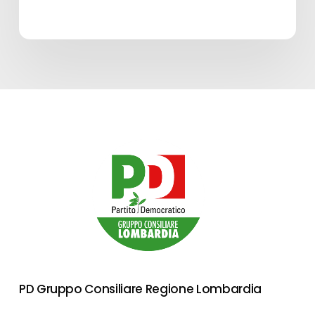
spettacolo
in
Lombardia
–
Edizione
2026”
–
LINEA
A
PD Gruppo Consiliare Regione Lombardia