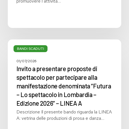
promuovere l’attività…
Invito
a
BANDI SCADUTI
presentare
proposte
01/07/2026
di
Invito a presentare proposte di
spettacolo
spettacolo per partecipare alla
per
manifestazione denominata “Futura
partecipare
alla
– Lo spettacolo in Lombardia –
manifestazione
Edizione 2026” – LINEA A
denominata
Descrizione Il presente bando riguarda la LINEA
“Futura
A: vetrina delle produzioni di prosa e danza…
–
Lo