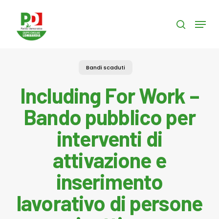
Skip
to
Menu
search
main
content
Bandi scaduti
Including For Work –
Bando pubblico per
interventi di
attivazione e
inserimento
lavorativo di persone