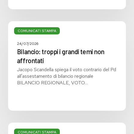
Bilancio:
troppi
COMUNICATI STAMPA
i
grandi
24/07/2026
temi
Bilancio: troppi i grandi temi non
non
affrontati
affrontati
Jacopo Scandella spiega il voto contrario del Pd
all'assestamento di bilancio regionale
BILANCIO REGIONALE, VOTO…
Bilancio
regionale:
COMUNICATI STAMPA