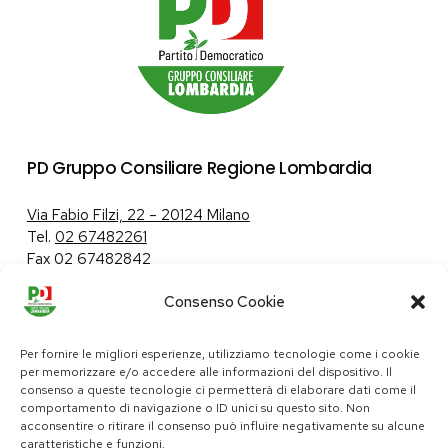
PD Gruppo Consiliare Regione Lombardia
Via Fabio Filzi, 22 – 20124 Milano
Tel.
02 67482261
Fax 02 67482842
Consenso Cookie
Tutela dei dati personali
|
Politica sui cookie
Per fornire le migliori esperienze, utilizziamo tecnologie come i cookie
per memorizzare e/o accedere alle informazioni del dispositivo. Il
consenso a queste tecnologie ci permetterà di elaborare dati come il
comportamento di navigazione o ID unici su questo sito. Non
pd@consiglio.regione.lombardia.it
acconsentire o ritirare il consenso può influire negativamente su alcune
ufficiostampa.pd@consiglio.regione.lombardia.it
caratteristiche e funzioni.