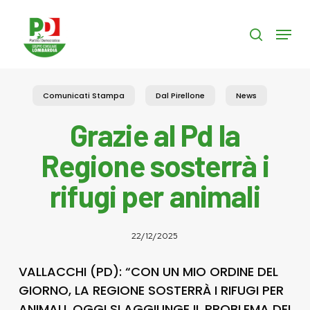
Skip
to
Menu
search
main
content
Comunicati Stampa
Dal Pirellone
News
Grazie al Pd la
Regione sosterrà i
rifugi per animali
22/12/2025
VALLACCHI (PD): “CON UN MIO ORDINE DEL
GIORNO, LA REGIONE SOSTERRÀ I RIFUGI PER
ANIMALI. OGGI SI AGGIUNGE IL PROBLEMA DEI