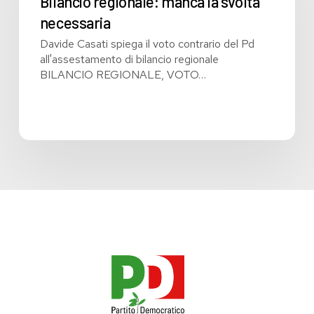
Bilancio regionale: manca la svolta
necessaria
necessaria
Davide Casati spiega il voto contrario del Pd
all'assestamento di bilancio regionale
BILANCIO REGIONALE, VOTO…