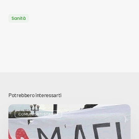
Sanità
Potrebbero interessarti
Basta
bugie,
COMUNICATI STAMPA
Regione
Lombardia
pratica