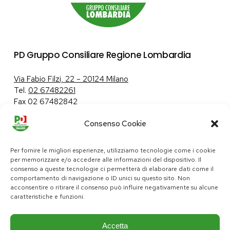
PD Gruppo Consiliare Regione Lombardia
Via Fabio Filzi, 22 – 20124 Milano
Tel.
02 67482261
Fax 02 67482842
Consenso Cookie
Tutela dei dati personali
|
Politica sui cookie
Per fornire le migliori esperienze, utilizziamo tecnologie come i cookie
per memorizzare e/o accedere alle informazioni del dispositivo. Il
consenso a queste tecnologie ci permetterà di elaborare dati come il
comportamento di navigazione o ID unici su questo sito. Non
pd@consiglio.regione.lombardia.it
acconsentire o ritirare il consenso può influire negativamente su alcune
ufficiostampa.pd@consiglio.regione.lombardia.it
caratteristiche e funzioni.
Pagine Facebook Gruppo Consiliare PD Lombardia
Pagina Instagram Gruppo PD Lombardia
Pagina Youtube Gruppo PD Lombardia
Pagina Messenger Gruppo Consiliare PD Lombardia
Accetta