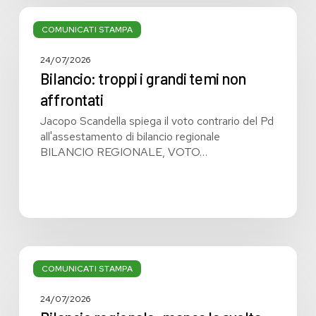
Bilancio:
troppi
COMUNICATI STAMPA
i
grandi
24/07/2026
temi
Bilancio: troppi i grandi temi non
non
affrontati
affrontati
Jacopo Scandella spiega il voto contrario del Pd
all'assestamento di bilancio regionale
BILANCIO REGIONALE, VOTO…
Bilancio
regionale:
COMUNICATI STAMPA
manca
la
24/07/2026
svolta