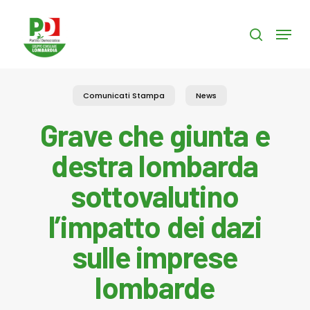
Skip
to
Menu
search
main
content
Comunicati Stampa
News
Grave che giunta e
destra lombarda
sottovalutino
l’impatto dei dazi
sulle imprese
lombarde