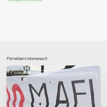
Potrebbero interessarti
Basta
bugie,
COMUNICATI STAMPA
Regione
Lombardia
pratica
l’antimafia
solo
a