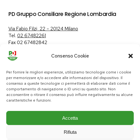
PD Gruppo Consiliare Regione Lombardia
Via Fabio Filzi, 22 – 20124 Milano
Tel.
02 67482261
Fax 02 67482842
Consenso Cookie
Tutela dei dati personali
|
Politica sui cookie
Per fornire le migliori esperienze, utilizziamo tecnologie come i cookie
per memorizzare e/o accedere alle informazioni del dispositivo. Il
consenso a queste tecnologie ci permetterà di elaborare dati come il
comportamento di navigazione o ID unici su questo sito. Non
pd@consiglio.regione.lombardia.it
acconsentire o ritirare il consenso può influire negativamente su alcune
ufficiostampa.pd@consiglio.regione.lombardia.it
caratteristiche e funzioni.
Pagine Facebook Gruppo Consiliare PD Lombardia
Pagina Instagram Gruppo PD Lombardia
Pagina Youtube Gruppo PD Lombardia
Pagina Messenger Gruppo Consiliare PD Lombardia
Accetta
Rifiuta