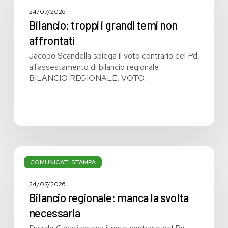
i
grandi
24/07/2026
temi
Bilancio: troppi i grandi temi non
non
affrontati
affrontati
Jacopo Scandella spiega il voto contrario del Pd
all'assestamento di bilancio regionale
BILANCIO REGIONALE, VOTO…
Bilancio
regionale:
COMUNICATI STAMPA
manca
la
24/07/2026
svolta
Bilancio regionale: manca la svolta
necessaria
necessaria