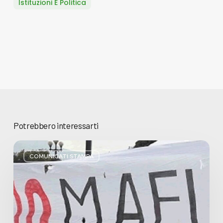
Istituzioni E Politica
Potrebbero interessarti
Basta
bugie,
COMUNICATI STAMPA
Regione
Lombardia
pratica
l’antimafia
solo
a