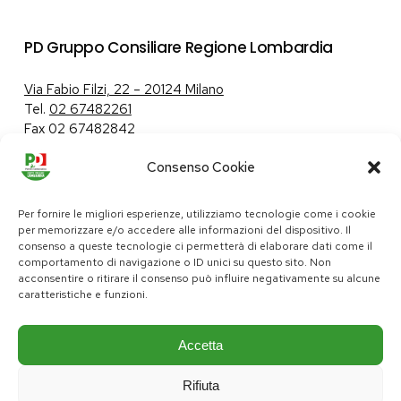
PD Gruppo Consiliare Regione Lombardia
Via Fabio Filzi, 22 – 20124 Milano
Tel.
02 67482261
Fax 02 67482842
Consenso Cookie
Tutela dei dati personali
|
Politica sui cookie
Per fornire le migliori esperienze, utilizziamo tecnologie come i cookie
per memorizzare e/o accedere alle informazioni del dispositivo. Il
consenso a queste tecnologie ci permetterà di elaborare dati come il
comportamento di navigazione o ID unici su questo sito. Non
pd@consiglio.regione.lombardia.it
acconsentire o ritirare il consenso può influire negativamente su alcune
ufficiostampa.pd@consiglio.regione.lombardia.it
caratteristiche e funzioni.
Pagine Facebook Gruppo Consiliare PD Lombardia
Pagina Instagram Gruppo PD Lombardia
Pagina Youtube Gruppo PD Lombardia
Pagina Messenger Gruppo Consiliare PD Lombardia
Accetta
Rifiuta