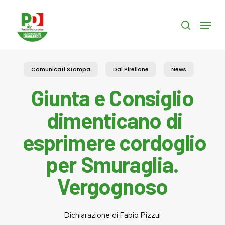
Skip
to
Menu
search
main
content
Comunicati Stampa
Dal Pirellone
News
Giunta e Consiglio
dimenticano di
esprimere cordoglio
per Smuraglia.
Vergognoso
Dichiarazione di Fabio Pizzul