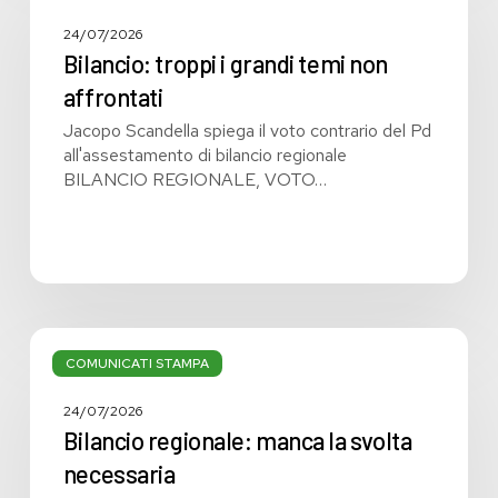
i
grandi
24/07/2026
temi
Bilancio: troppi i grandi temi non
non
affrontati
affrontati
Jacopo Scandella spiega il voto contrario del Pd
all'assestamento di bilancio regionale
BILANCIO REGIONALE, VOTO…
Bilancio
regionale:
COMUNICATI STAMPA
manca
la
24/07/2026
svolta
Bilancio regionale: manca la svolta
necessaria
necessaria