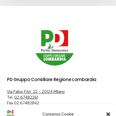
2026”
–
LINEA
A
PD Gruppo Consiliare Regione Lombardia
Via Fabio Filzi, 22 – 20124 Milano
Tel.
02 67482261
Fax 02 67482842
Consenso Cookie
Tutela dei dati personali
|
Politica sui cookie