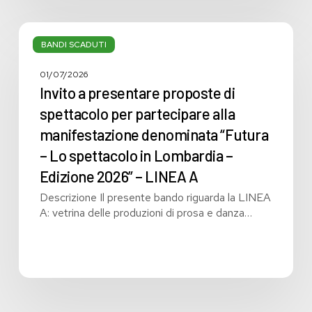
Invito
a
BANDI SCADUTI
presentare
proposte
01/07/2026
di
Invito a presentare proposte di
spettacolo
spettacolo per partecipare alla
per
manifestazione denominata “Futura
partecipare
alla
– Lo spettacolo in Lombardia –
manifestazione
Edizione 2026” – LINEA A
denominata
Descrizione Il presente bando riguarda la LINEA
“Futura
A: vetrina delle produzioni di prosa e danza…
–
Lo
spettacolo
in
Lombardia
–
Edizione