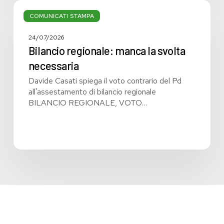
Bilancio
regionale:
COMUNICATI STAMPA
manca
la
24/07/2026
svolta
Bilancio regionale: manca la svolta
necessaria
necessaria
Davide Casati spiega il voto contrario del Pd
all'assestamento di bilancio regionale
BILANCIO REGIONALE, VOTO…