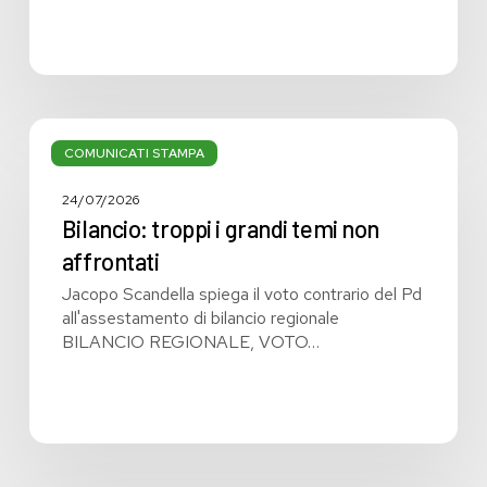
Bilancio:
troppi
COMUNICATI STAMPA
i
grandi
24/07/2026
temi
Bilancio: troppi i grandi temi non
non
affrontati
affrontati
Jacopo Scandella spiega il voto contrario del Pd
all'assestamento di bilancio regionale
BILANCIO REGIONALE, VOTO…