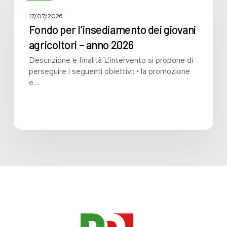
l’insediamento
dei
17/07/2026
giovani
Fondo per l’insediamento dei giovani
agricoltori
agricoltori – anno 2026
–
Descrizione e finalità L’intervento si propone di
anno
perseguire i seguenti obiettivi: • la promozione
2026
e…