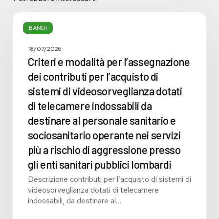
Criteri
e
BANDI
modalità
per
18/07/2026
l’assegnazione
Criteri e modalità per l’assegnazione
dei
dei contributi per l’acquisto di
contributi
sistemi di videosorveglianza dotati
per
l’acquisto
di telecamere indossabili da
di
destinare al personale sanitario e
sistemi
sociosanitario operante nei servizi
di
videosorveglianza
più a rischio di aggressione presso
dotati
gli enti sanitari pubblici lombardi
di
telecamere
Descrizione contributi per l’acquisto di sistemi di
indossabili
videosorveglianza dotati di telecamere
da
indossabili, da destinare al…
destinare