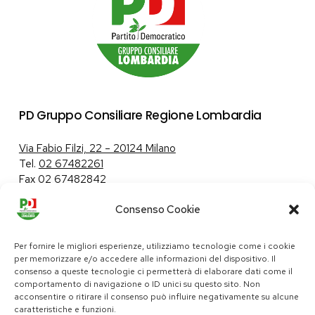
PD Gruppo Consiliare Regione Lombardia
Via Fabio Filzi, 22 – 20124 Milano
Tel.
02 67482261
Fax 02 67482842
Consenso Cookie
Tutela dei dati personali
|
Politica sui cookie
Per fornire le migliori esperienze, utilizziamo tecnologie come i cookie
per memorizzare e/o accedere alle informazioni del dispositivo. Il
consenso a queste tecnologie ci permetterà di elaborare dati come il
comportamento di navigazione o ID unici su questo sito. Non
pd@consiglio.regione.lombardia.it
acconsentire o ritirare il consenso può influire negativamente su alcune
ufficiostampa.pd@consiglio.regione.lombardia.it
caratteristiche e funzioni.