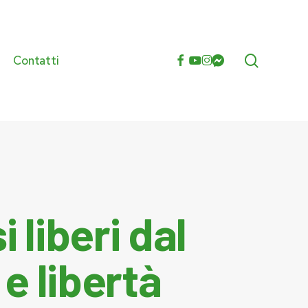
search
facebook
youtube
instagram
messenger
Contatti
e
 liberi dal
 e libertà