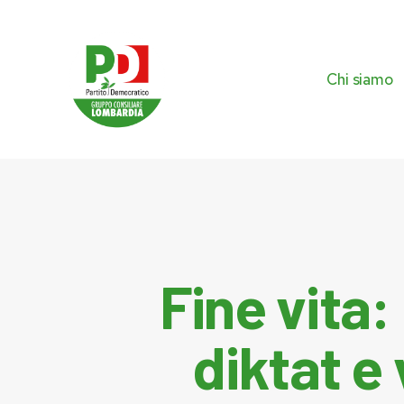
Skip
to
main
content
Chi siamo
Fine vita:
diktat e 