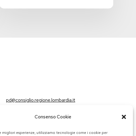
pd@consiglio.regione.lombardia.it
ufficiostampa.pd@consiglio.regione.lombardia.it
Consenso Cookie
Pagine Facebook Gruppo Consiliare PD Lombardia
Pagina Instagram Gruppo PD Lombardia
Pagina Youtube Gruppo PD Lombardia
Pagina Messenger Gruppo Consiliare PD Lombardia
le migliori esperienze, utilizziamo tecnologie come i cookie per