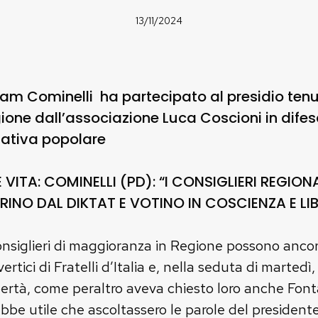
13/11/2024
iam Cominelli ha partecipato al presidio tenu
ione dall’associazione Luca Coscioni in difes
ziativa popolare
E VITA: COMINELLI (PD): “I CONSIGLIERI REGIO
ERINO DAL DIKTAT E VOTINO IN COSCIENZA E LI
onsiglieri di maggioranza in Regione possono ancora 
vertici di Fratelli d’Italia e, nella seduta di marted
bertà, come peraltro aveva chiesto loro anche Font
bbe utile che ascoltassero le parole del president