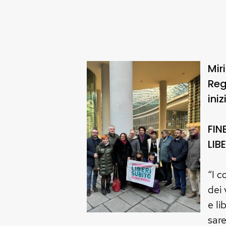
Mir
Reg
ini
FIN
LIB
“I c
dei 
e li
sare