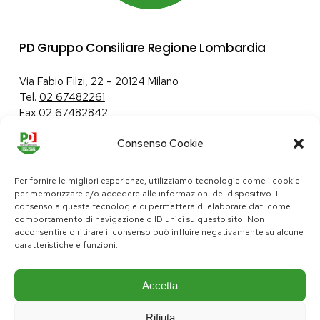
PD Gruppo Consiliare Regione Lombardia
Via Fabio Filzi, 22 – 20124 Milano
Tel.
02 67482261
Fax 02 67482842
Consenso Cookie
Tutela dei dati personali
|
Politica sui cookie
Per fornire le migliori esperienze, utilizziamo tecnologie come i cookie
per memorizzare e/o accedere alle informazioni del dispositivo. Il
consenso a queste tecnologie ci permetterà di elaborare dati come il
comportamento di navigazione o ID unici su questo sito. Non
pd@consiglio.regione.lombardia.it
acconsentire o ritirare il consenso può influire negativamente su alcune
ufficiostampa.pd@consiglio.regione.lombardia.it
caratteristiche e funzioni.
Pagine Facebook Gruppo Consiliare PD Lombardia
Pagina Instagram Gruppo PD Lombardia
Pagina Youtube Gruppo PD Lombardia
Pagina Messenger Gruppo Consiliare PD Lombardia
Accetta
Rifiuta