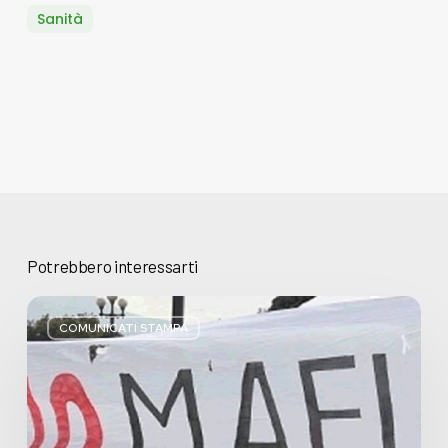
Sanità
Potrebbero interessarti
Basta
bugie,
COMUNICATI STAMPA
Regione
Lombardia
pratica
l’antimafia
solo