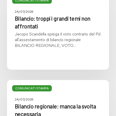
troppi
COMUNICATI STAMPA
i
grandi
24/07/2026
temi
Bilancio: troppi i grandi temi non
non
affrontati
affrontati
Jacopo Scandella spiega il voto contrario del Pd
all'assestamento di bilancio regionale
BILANCIO REGIONALE, VOTO…
Bilancio
regionale:
COMUNICATI STAMPA
manca
la
24/07/2026
svolta
Bilancio regionale: manca la svolta
necessaria
necessaria