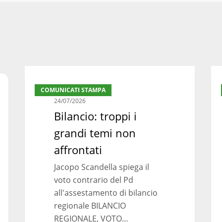
Bilancio:
Bil
COMUNICATI STAMPA
troppi
reg
24/07/2026
i
ma
Bilancio: troppi i
grandi
la
grandi temi non
temi
svo
non
nec
affrontati
affrontati
Jacopo Scandella spiega il
voto contrario del Pd
all'assestamento di bilancio
regionale BILANCIO
REGIONALE, VOTO…