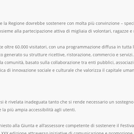
he la Regione dovrebbe sostenere con molta più convinzione – spec
ieme alla partecipazione attiva di migliaia di volontari, ragazze e r
 oltre 60.000 visitatori, con una programmazione diffusa in tutta la
to generato su strutture ricettive, ristorazione, commercio e servizi
la comunità, basato sulla collaborazione tra enti pubblici, associazio
a di innovazione sociale e culturale che valorizza il capitale umano
si è rivelata inadeguata tanto che si rende necessario un sostegno
 la più ampia accessibilità agli utenti.
hiesto alla Giunta e all’assessore competente di sostenere il Festiv
 XXX edizione attraverso iniziative di comunicazione e promozione cu