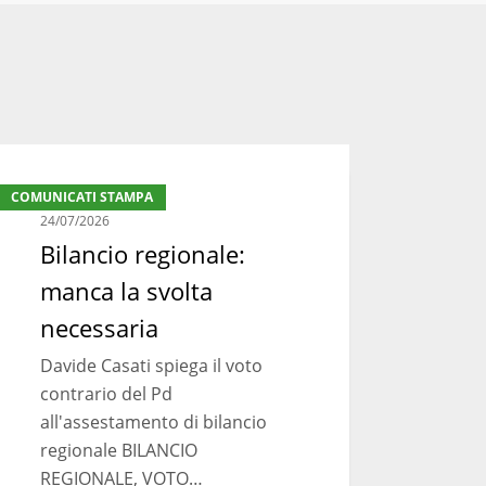
ancio
COMUNICATI STAMPA
ionale:
24/07/2026
nca
Bilancio regionale:
manca la svolta
lta
essaria
necessaria
Davide Casati spiega il voto
contrario del Pd
all'assestamento di bilancio
regionale BILANCIO
REGIONALE, VOTO…