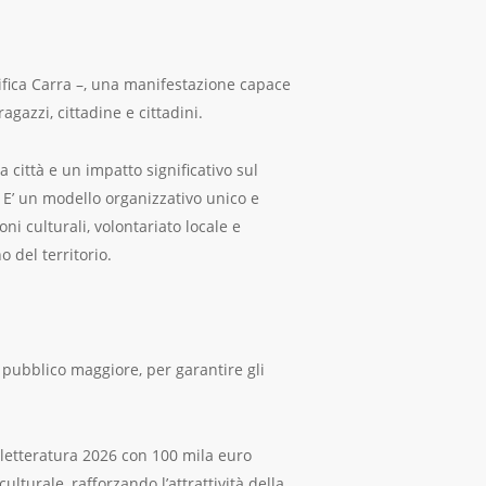
ifica Carra –, una manifestazione capace
agazzi, cittadine e cittadini.
 città e un impatto significativo sul
. E’ un modello organizzativo unico e
ni culturali, volontariato locale e
 del territorio.
 pubblico maggiore, per garantire gli
aletteratura 2026 con 100 mila euro
lturale, rafforzando l’attrattività della