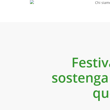
Chi siam
Skip
to
main
content
Festiv
sostenga
qu