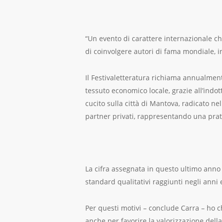
“Un evento di carattere internazionale c
di coinvolgere autori di fama mondiale, ins
Il Festivaletteratura richiama annualmente
tessuto economico locale, grazie all’indot
cucito sulla città di Mantova, radicato nel
partner privati, rappresentando una pratic
La cifra assegnata in questo ultimo anno 
standard qualitativi raggiunti negli anni e
Per questi motivi – conclude Carra – ho c
anche per favorire la valorizzazione della