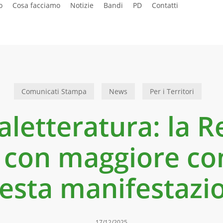
o
Cosa facciamo
Notizie
Bandi
PD
Contatti
Comunicati Stampa
News
Per i Territori
aletteratura: la 
 con maggiore co
esta manifestazi
17/12/2025