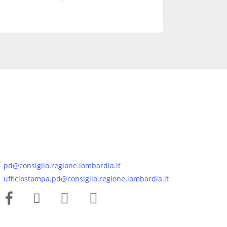
pd@consiglio.regione.lombardia.it
ufficiostampa.pd@consiglio.regione.lombardia.it
Pagine Facebook Gruppo Consiliare PD Lombardia
Pagina Instagram Gruppo PD Lombardia
Pagina Youtube Gruppo PD Lombardia
Pagina Messenger Gruppo Consiliare PD Lombardia