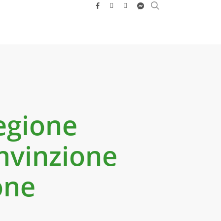
search
facebook
youtube
instagram
messenger
Regione
nvinzione
one