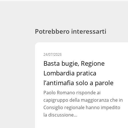
Potrebbero interessarti
Basta
COMUNICATI STAMPA
bugie,
24/07/2026
Regione
Basta bugie, Regione
Lombardia
Lombardia pratica
pratica
l’antimafia solo a parole
l’antimafia
solo
Paolo Romano risponde ai
a
capigruppo della maggioranza che in
parole
Consiglio regionale hanno impedito
la discussione…