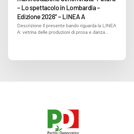
alla
– Lo spettacolo in Lombardia –
manifestazione
Edizione 2026” – LINEA A
denominata
Descrizione Il presente bando riguarda la LINEA
“Futura
A: vetrina delle produzioni di prosa e danza…
–
Lo
spettacolo
in
Lombardia
–
Edizione
2026”
–
LINEA
A