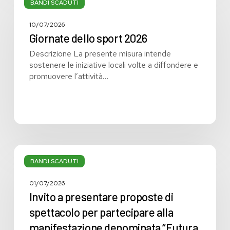
dello
BANDI SCADUTI
sport
2026
10/07/2026
Giornate dello sport 2026
Descrizione La presente misura intende
sostenere le iniziative locali volte a diffondere e
promuovere l’attività…
Invito
a
BANDI SCADUTI
presentare
proposte
01/07/2026
di
Invito a presentare proposte di
spettacolo
spettacolo per partecipare alla
per
manifestazione denominata “Futura
partecipare