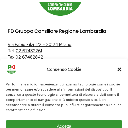
PD Gruppo Consiliare Regione Lombardia
Via Fabio Filzi, 22 – 20124 Milano
Tel.
02 67482261
Fax 02 67482842
Consenso Cookie
Tutela dei dati personali
|
Politica sui cookie
Per fornire le migliori esperienze, utilizziamo tecnologie come i cookie
per memorizzare e/o accedere alle informazioni del dispositivo. Il
consenso a queste tecnologie ci permetterà di elaborare dati come il
comportamento di navigazione o ID unici su questo sito. Non
pd@consiglio.regione.lombardia.it
acconsentire o ritirare il consenso può influire negativamente su alcune
ufficiostampa.pd@consiglio.regione.lombardia.it
caratteristiche e funzioni.
Pagine Facebook Gruppo Consiliare PD Lombardia
Pagina Instagram Gruppo PD Lombardia
Pagina Youtube Gruppo PD Lombardia
Pagina Messenger Gruppo Consiliare PD Lombardia
Accetta