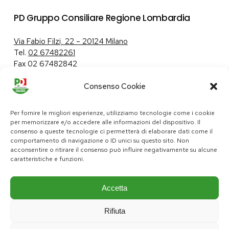
PD Gruppo Consiliare Regione Lombardia
Via Fabio Filzi, 22 – 20124 Milano
Tel.
02 67482261
Fax 02 67482842
Consenso Cookie
Tutela dei dati personali
|
Politica sui cookie
Per fornire le migliori esperienze, utilizziamo tecnologie come i cookie
per memorizzare e/o accedere alle informazioni del dispositivo. Il
consenso a queste tecnologie ci permetterà di elaborare dati come il
comportamento di navigazione o ID unici su questo sito. Non
pd@consiglio.regione.lombardia.it
acconsentire o ritirare il consenso può influire negativamente su alcune
ufficiostampa.pd@consiglio.regione.lombardia.it
caratteristiche e funzioni.
Pagine Facebook Gruppo Consiliare PD Lombardia
Pagina Instagram Gruppo PD Lombardia
Pagina Youtube Gruppo PD Lombardia
Pagina Messenger Gruppo Consiliare PD Lombardia
Accetta
Rifiuta