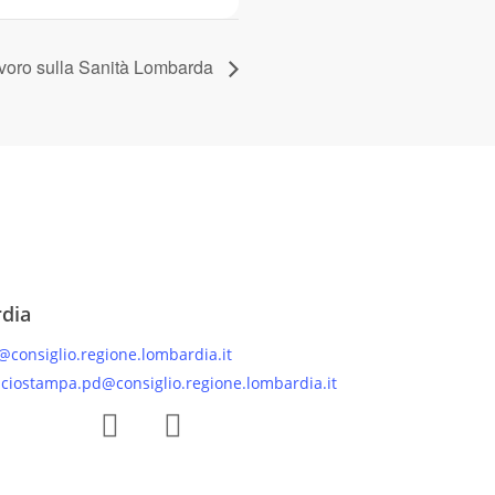
Lavoro sulla Sanità Lombarda
rdia
@consiglio.regione.lombardia.it
iciostampa.pd@consiglio.regione.lombardia.it
 Facebook Gruppo Consiliare PD Lombardia
Pagina Instagram Gruppo PD Lombardia
Pagina Youtube Gruppo PD Lombardia
Pagina Messenger Gruppo Consiliare PD Lombardia