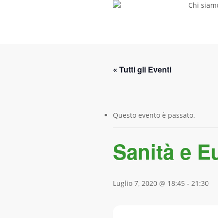
Chi siam
Skip
to
main
content
« Tutti gli Eventi
Questo evento è passato.
Sanità e E
Luglio 7, 2020 @ 18:45
-
21:30