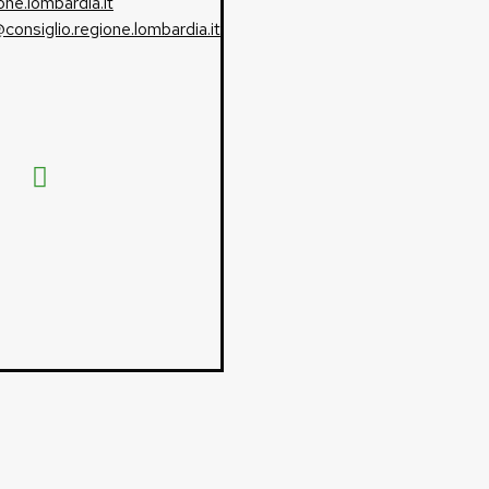
one.lombardia.it
consiglio.regione.lombardia.it
Pagine Facebook Gruppo Consiliare PD Lombardia
Pagina Messenger Gruppo Consiliare PD Lombardia
Pagina Instagram Gruppo PD Lombardia
Pagina Youtube Gruppo PD Lombardia