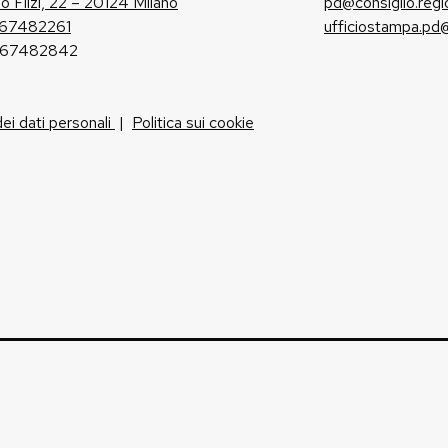
io Filzi, 22 – 20124 Milano
pd@consiglio.regi
 67482261
ufficiostampa.pd@
 67482842
dei dati personali
|
Politica sui cookie