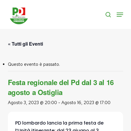
Skip
to
Menu
search
main
content
« Tutti gli Eventi
Questo evento è passato.
Festa regionale del Pd dal 3 al 16
agosto a Ostiglia
Agosto 3, 2023 @ 20:00
-
Agosto 16, 2023 @ 17:00
PD lombardo lancia la prima festa de
l’Unità itinerante: dal 23 giugno al 3