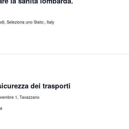
re la sanità lombarda.
odi, Seleziona uno Stato:, Italy
sicurezza dei trasporti
ovembre 1, Tavazzano
za