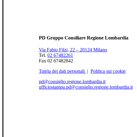
PD Gruppo Consiliare Regione Lombardia
Via Fabio Filzi, 22 – 20124 Milano
Tel.
02 67482261
Fax 02 67482842
Tutela dei dati personali
|
Politica sui cookie
pd@consiglio.regione.lombardia.it
ufficiostampa.pd@consiglio.regione.lombardia.it