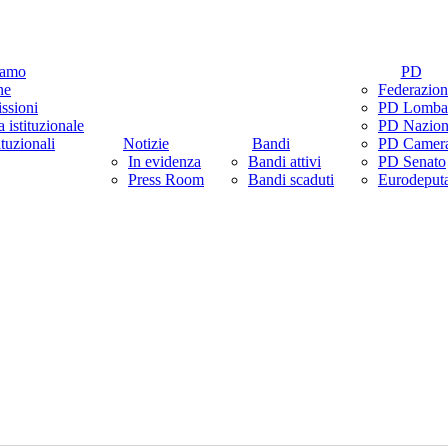
search
Menu
iamo
PD
ne
Federazion
ssioni
PD Lomba
 istituzionale
PD Nazion
ituzionali
Notizie
Bandi
PD Camer
In evidenza
Bandi attivi
PD Senato
Press Room
Bandi scaduti
Eurodeput