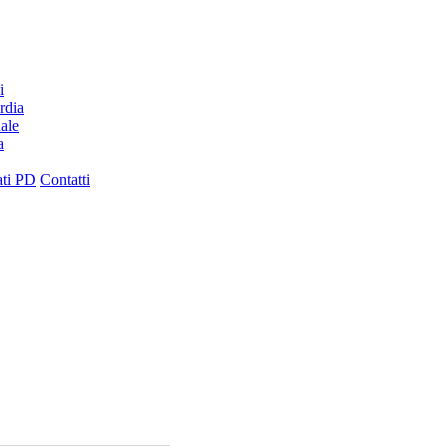
i
rdia
ale
a
ati PD
Contatti