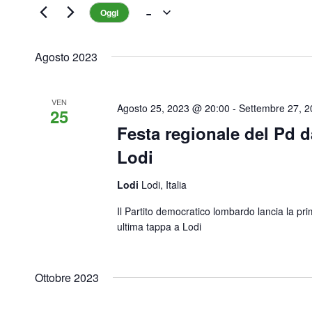
Eventi
 - 
Oggi
Seleziona
la
Agosto 2023
data.
VEN
Agosto 25, 2023 @ 20:00
-
Settembre 27, 
25
Festa regionale del Pd d
Lodi
Lodi
Lodi, Italia
Il Partito democratico lombardo lancia la pri
ultima tappa a Lodi
Ottobre 2023