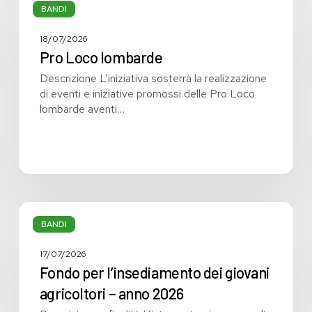
operante
Loco
BANDI
nei
lombarde
servizi
18/07/2026
più
Pro Loco lombarde
a
rischio
Descrizione L’iniziativa sosterrà la realizzazione
di
di eventi e iniziative promossi delle Pro Loco
aggressione
lombarde aventi…
presso
gli
enti
sanitari
pubblici
lombardi
Fondo
per
BANDI
l’insediamento
dei
17/07/2026
giovani
Fondo per l’insediamento dei giovani
agricoltori
agricoltori – anno 2026
–