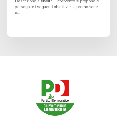
Descrizione e finalità L’intervento si propone di
anno
perseguire i seguenti obiettivi: • la promozione
2026
e…