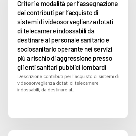
l’assegnazione
Criteri e modalità per l’assegnazione
dei
dei contributi per l’acquisto di
contributi
sistemi di videosorveglianza dotati
per
l’acquisto
di telecamere indossabili da
di
destinare al personale sanitario e
sistemi
sociosanitario operante nei servizi
di
videosorveglianza
più a rischio di aggressione presso
dotati
gli enti sanitari pubblici lombardi
di
telecamere
Descrizione contributi per l’acquisto di sistemi di
indossabili
videosorveglianza dotati di telecamere
da
indossabili, da destinare al…
destinare
al
personale
sanitario
e
sociosanitario
Pro