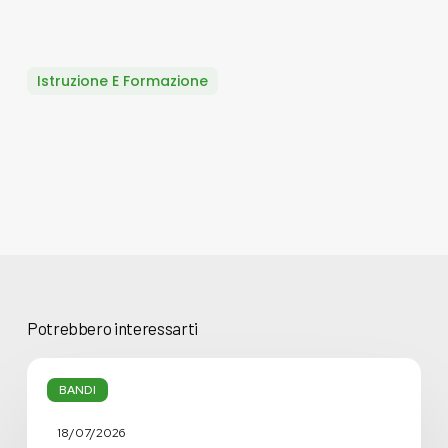
Istruzione E Formazione
Potrebbero interessarti
Criteri
e
BANDI
modalità
per
18/07/2026