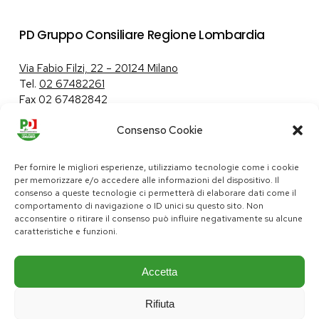
PD Gruppo Consiliare Regione Lombardia
Via Fabio Filzi, 22 – 20124 Milano
Tel.
02 67482261
Fax 02 67482842
Consenso Cookie
Tutela dei dati personali
|
Politica sui cookie
Per fornire le migliori esperienze, utilizziamo tecnologie come i cookie
per memorizzare e/o accedere alle informazioni del dispositivo. Il
consenso a queste tecnologie ci permetterà di elaborare dati come il
comportamento di navigazione o ID unici su questo sito. Non
pd@consiglio.regione.lombardia.it
acconsentire o ritirare il consenso può influire negativamente su alcune
ufficiostampa.pd@consiglio.regione.lombardia.it
caratteristiche e funzioni.
Pagine Facebook Gruppo Consiliare PD Lombardia
Pagina Instagram Gruppo PD Lombardia
Pagina Youtube Gruppo PD Lombardia
Pagina Messenger Gruppo Consiliare PD Lombardia
Accetta
Rifiuta