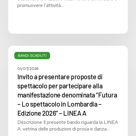
promuovere l’attività…
Invito
a
BANDI SCADUTI
presentare
proposte
01/07/2026
di
Invito a presentare proposte di
spettacolo
spettacolo per partecipare alla
per
manifestazione denominata “Futura
partecipare
alla
– Lo spettacolo in Lombardia –
manifestazione
Edizione 2026” – LINEA A
denominata
Descrizione Il presente bando riguarda la LINEA
“Futura
A: vetrina delle produzioni di prosa e danza…
–
Lo