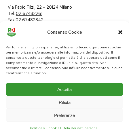
Via Fabio Filzi, 22 – 20124 Milano
Tel.
02 67482261
Fax 02 67482842
Consenso Cookie
Tutela dei dati personali
|
Politica sui cookie
Per fornire le migliori esperienze, utilizziamo tecnologie come i cookie
per memorizzare e/o accedere alle informazioni del dispositivo. Il
consenso a queste tecnologie ci permetterà di elaborare dati come il
comportamento di navigazione o ID unici su questo sito. Non
pd@consiglio.regione.lombardia.it
acconsentire o ritirare il consenso può influire negativamente su alcune
ufficiostampa.pd@consiglio.regione.lombardia.it
caratteristiche e funzioni.
Pagine Facebook Gruppo Consiliare PD Lombardia
Pagina Instagram Gruppo PD Lombardia
Pagina Youtube Gruppo PD Lombardia
Pagina Messenger Gruppo Consiliare PD Lombardia
Accetta
Rifiuta
Preferenze
Politica sui cookie
Tutela dei dati personali