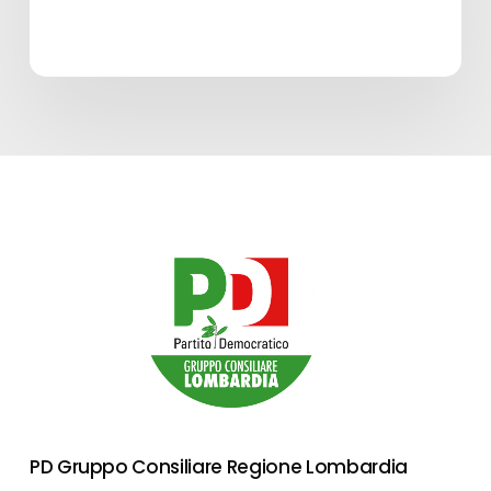
spettacolo
in
Lombardia
–
Edizione
2026”
–
LINEA
A
PD Gruppo Consiliare Regione Lombardia