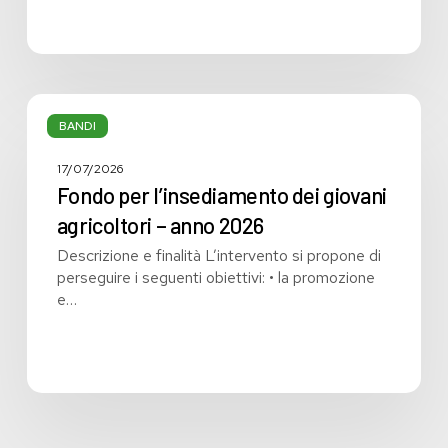
gli
enti
sanitari
pubblici
lombardi
Fondo
per
BANDI
l’insediamento
dei
17/07/2026
giovani
Fondo per l’insediamento dei giovani
agricoltori
agricoltori – anno 2026
–
Descrizione e finalità L’intervento si propone di
anno
perseguire i seguenti obiettivi: • la promozione
2026
e…