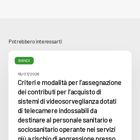
Potrebbero interessarti
Criteri
e
BANDI
modalità
per
18/07/2026
l’assegnazione
Criteri e modalità per l’assegnazione
dei
dei contributi per l’acquisto di
contributi
sistemi di videosorveglianza dotati
per
l’acquisto
di telecamere indossabili da
di
destinare al personale sanitario e
sistemi
sociosanitario operante nei servizi
di
videosorveglianza
più a rischio di aggressione presso