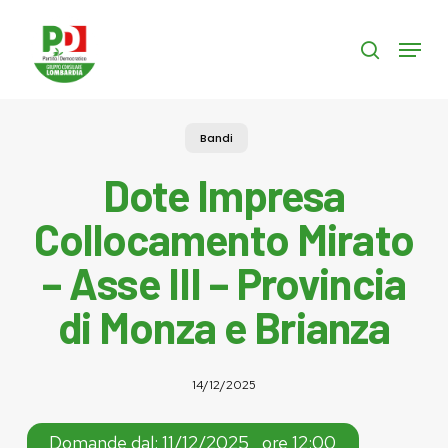
Skip
to
Menu
search
main
content
Bandi
Dote Impresa
Collocamento Mirato
– Asse III – Provincia
di Monza e Brianza
14/12/2025
Domande dal: 11/12/2025 , ore 12:00