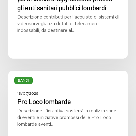
dotati
gli enti sanitari pubblici lombardi
di
telecamere
Descrizione contributi per l’acquisto di sistemi di
indossabili
videosorveglianza dotati di telecamere
da
indossabili, da destinare al…
destinare
al
personale
sanitario
e
sociosanitario
Pro
operante
Loco
BANDI
nei
lombarde
servizi
18/07/2026
più
Pro Loco lombarde
a
rischio
Descrizione L’iniziativa sosterrà la realizzazione
di
di eventi e iniziative promossi delle Pro Loco
aggressione
lombarde aventi…
presso