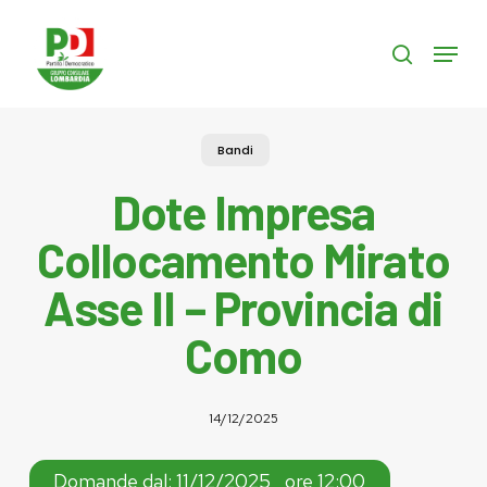
Skip
to
Menu
search
main
content
Bandi
Dote Impresa
Collocamento Mirato
Asse II – Provincia di
Como
14/12/2025
Domande dal: 11/12/2025 , ore 12:00