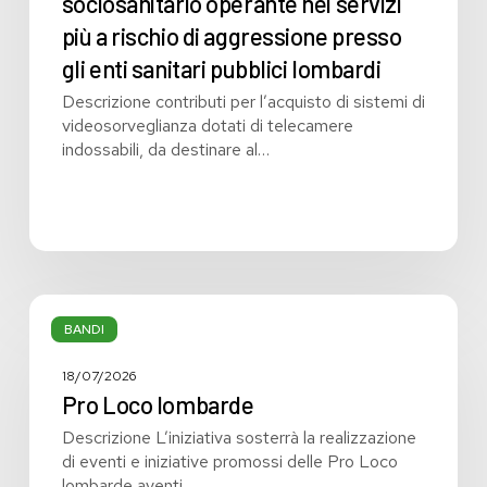
sociosanitario operante nei servizi
di
videosorveglianza
più a rischio di aggressione presso
dotati
gli enti sanitari pubblici lombardi
di
telecamere
Descrizione contributi per l’acquisto di sistemi di
indossabili
videosorveglianza dotati di telecamere
da
indossabili, da destinare al…
destinare
al
personale
sanitario
e
sociosanitario
Pro
operante
Loco
BANDI
nei
lombarde
servizi
18/07/2026
più
Pro Loco lombarde
a
rischio
Descrizione L’iniziativa sosterrà la realizzazione
di
di eventi e iniziative promossi delle Pro Loco
aggressione
lombarde aventi…