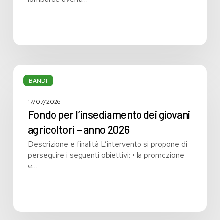
presso
gli
enti
sanitari
pubblici
lombardi
Fondo
per
BANDI
l’insediamento
dei
17/07/2026
giovani
Fondo per l’insediamento dei giovani
agricoltori
agricoltori – anno 2026
–
Descrizione e finalità L’intervento si propone di
anno
perseguire i seguenti obiettivi: • la promozione
2026
e…