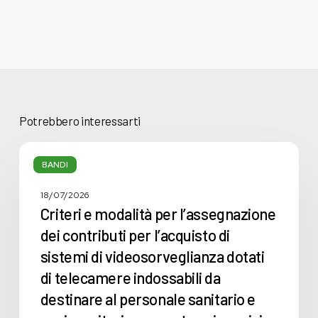
Potrebbero interessarti
Criteri
e
BANDI
modalità
per
18/07/2026
l’assegnazione
Criteri e modalità per l’assegnazione
dei
dei contributi per l’acquisto di
contributi
sistemi di videosorveglianza dotati
per
l’acquisto
di telecamere indossabili da
di
destinare al personale sanitario e
sistemi