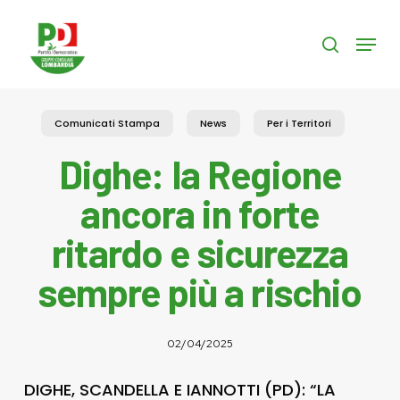
Skip
to
Menu
search
main
content
Comunicati Stampa
News
Per i Territori
Dighe: la Regione
ancora in forte
ritardo e sicurezza
sempre più a rischio
02/04/2025
DIGHE, SCANDELLA E IANNOTTI (PD): “LA