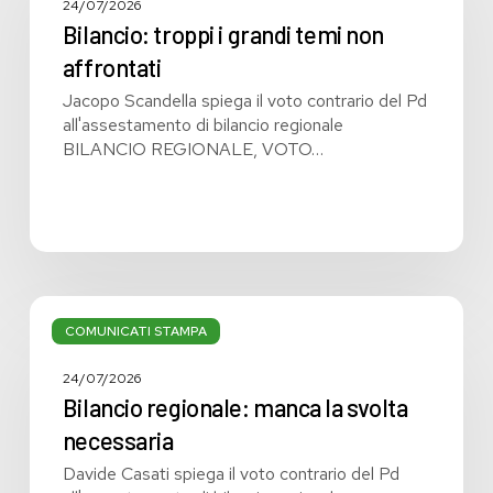
grandi
24/07/2026
temi
Bilancio: troppi i grandi temi non
non
affrontati
affrontati
Jacopo Scandella spiega il voto contrario del Pd
all'assestamento di bilancio regionale
BILANCIO REGIONALE, VOTO…
Bilancio
regionale:
COMUNICATI STAMPA
manca
la
24/07/2026
svolta
Bilancio regionale: manca la svolta
necessaria
necessaria
Davide Casati spiega il voto contrario del Pd