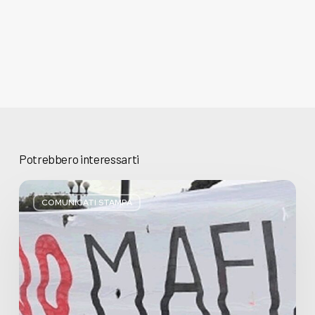
Potrebbero interessarti
Basta
bugie,
COMUNICATI STAMPA
Regione
Lombardia
pratica
l’antimafia
solo
a
parole