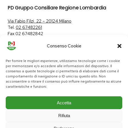
PD Gruppo Consiliare Regione Lombardia
Via Fabio Filzi, 22 – 20124 Milano
Tel.
02 67482261
Fax 02 67482842
Consenso Cookie
Tutela dei dati personali
|
Politica sui cookie
Per fornire le migliori esperienze, utilizziamo tecnologie come i cookie
per memorizzare e/o accedere alle informazioni del dispositivo. Il
consenso a queste tecnologie ci permetterà di elaborare dati come il
comportamento di navigazione o ID unici su questo sito. Non
pd@consiglio.regione.lombardia.it
acconsentire o ritirare il consenso può influire negativamente su alcune
ufficiostampa.pd@consiglio.regione.lombardia.it
caratteristiche e funzioni.
Pagine Facebook Gruppo Consiliare PD Lombardia
Pagina Instagram Gruppo PD Lombardia
Pagina Youtube Gruppo PD Lombardia
Pagina Messenger Gruppo Consiliare PD Lombardia
Accetta
Rifiuta