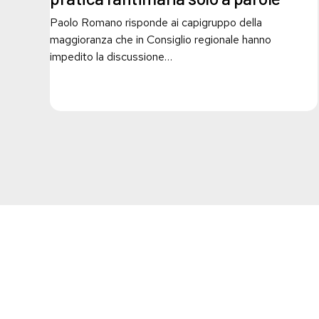
l’antimafia
Paolo Romano risponde ai capigruppo della
solo
maggioranza che in Consiglio regionale hanno
a
impedito la discussione…
parole