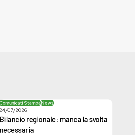
Bilancio
Comunicati Stampa
News
regionale:
24/07/2026
manca
Bilancio regionale: manca la svolta
la
necessaria
svolta