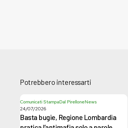
Potrebbero interessarti
Basta
Comunicati Stampa
Dal Pirellone
News
bugie,
24/07/2026
Regione
Basta bugie, Regione Lombardia
Lombardia
pratica
pratica l’antimafia solo a parole