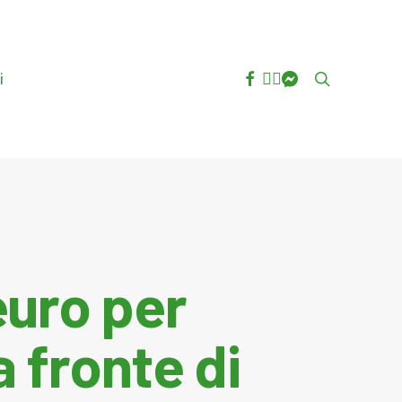
facebook
youtube
instagram
messenger
search
i
euro per
a fronte di