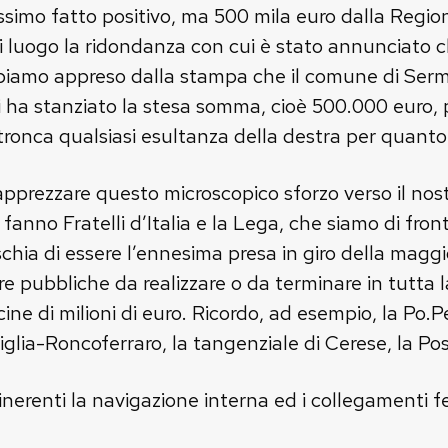
issimo fatto positivo, ma 500 mila euro dalla Reg
ri luogo la ridondanza con cui è stato annunciato
 abbiamo appreso dalla stampa che il comune di Ser
a stanziato la stesa somma, cioè 500.000 euro, per
onca qualsiasi esultanza della destra per quanto
pprezzare questo microscopico sforzo verso il nost
 fanno Fratelli d’Italia e la Lega, che siamo di f
schia di essere l’ennesima presa in giro della maggi
ere pubbliche da realizzare o da terminare in tutta
ne di milioni di euro. Ricordo, ad esempio, la Po.Pe
lia-Roncoferraro, la tangenziale di Cerese, la Pos
 inerenti la navigazione interna ed i collegamenti fe