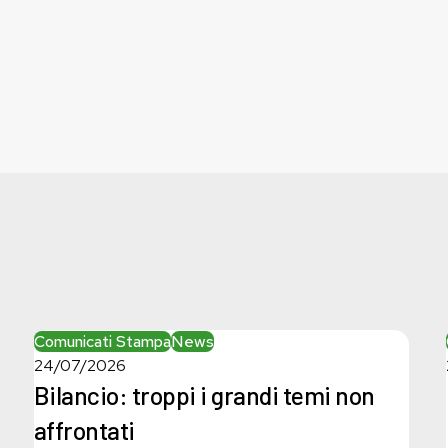
Bilancio:
Comunicati Stampa
News
troppi
24/07/2026
i
Bilancio: troppi i grandi temi non
grandi
affrontati
temi