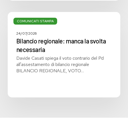
Bilancio
regionale:
COMUNICATI STAMPA
manca
la
24/07/2026
svolta
Bilancio regionale: manca la svolta
necessaria
necessaria
Davide Casati spiega il voto contrario del Pd
all'assestamento di bilancio regionale
BILANCIO REGIONALE, VOTO…