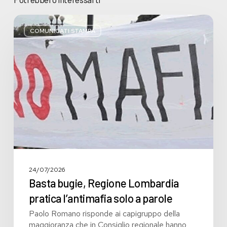
Basta
bugie,
COMUNICATI STAMPA
Regione
Lombardia
pratica
l’antimafia
solo
a
parole
24/07/2026
Basta bugie, Regione Lombardia
pratica l’antimafia solo a parole
Paolo Romano risponde ai capigruppo della
maggioranza che in Consiglio regionale hanno