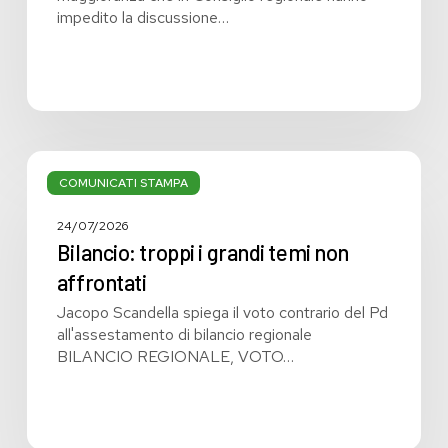
impedito la discussione…
Bilancio:
troppi
COMUNICATI STAMPA
i
grandi
24/07/2026
temi
Bilancio: troppi i grandi temi non
non
affrontati
affrontati
Jacopo Scandella spiega il voto contrario del Pd
all'assestamento di bilancio regionale
BILANCIO REGIONALE, VOTO…