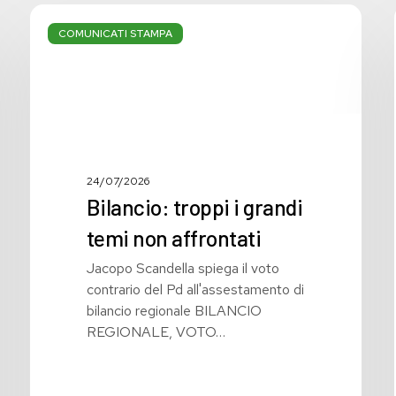
Bilancio:
troppi
COMUNICATI STAMPA
i
grandi
temi
non
affrontati
24/07/2026
Bilancio: troppi i grandi
temi non affrontati
Jacopo Scandella spiega il voto
contrario del Pd all'assestamento di
bilancio regionale BILANCIO
REGIONALE, VOTO…