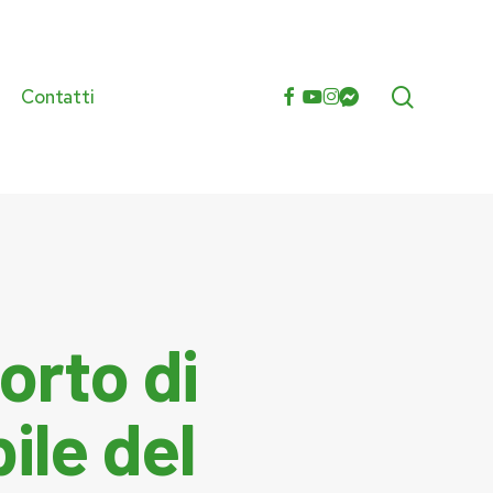
search
facebook
youtube
instagram
messenger
Contatti
e
orto di
ile del