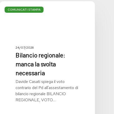
Bilancio
regionale:
COMUNICATI STAMPA
manca
la
svolta
necessaria
24/07/2026
Bilancio regionale:
manca la svolta
necessaria
Davide Casati spiega il voto
contrario del Pd all'assestamento di
bilancio regionale BILANCIO
REGIONALE, VOTO…