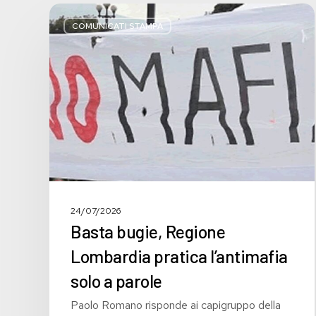
Basta
bugie,
COMUNICATI STAMPA
Regione
Lombardia
pratica
l’antimafia
solo
a
parole
24/07/2026
Basta bugie, Regione
Lombardia pratica l’antimafia
solo a parole
Paolo Romano risponde ai capigruppo della