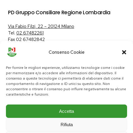
PD Gruppo Consiliare Regione Lombardia
Via Fabio Filzi, 22 – 20124 Milano
Tel.
02 67482261
Fax 02 67482842
Consenso Cookie
Tutela dei dati personali
|
Politica sui cookie
Per fornire le migliori esperienze, utilizziamo tecnologie come i cookie
per memorizzare e/o accedere alle informazioni del dispositivo. Il
consenso a queste tecnologie ci permetterà di elaborare dati come il
comportamento di navigazione o ID unici su questo sito. Non
pd@consiglio.regione.lombardia.it
acconsentire o ritirare il consenso può influire negativamente su alcune
ufficiostampa.pd@consiglio.regione.lombardia.it
caratteristiche e funzioni.
Pagine Facebook Gruppo Consiliare PD Lombardia
Pagina Instagram Gruppo PD Lombardia
Pagina Youtube Gruppo PD Lombardia
Pagina Messenger Gruppo Consiliare PD Lombardia
Accetta
Rifiuta