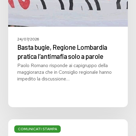
parole
24/07/2026
Basta bugie, Regione Lombardia
pratica l’antimafia solo a parole
Paolo Romano risponde ai capigruppo della
maggioranza che in Consiglio regionale hanno
impedito la discussione…
Bilancio:
troppi
COMUNICATI STAMPA
i