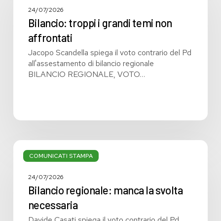
grandi
24/07/2026
temi
Bilancio: troppi i grandi temi non
non
affrontati
affrontati
Jacopo Scandella spiega il voto contrario del Pd
all'assestamento di bilancio regionale
BILANCIO REGIONALE, VOTO…
Bilancio
regionale:
COMUNICATI STAMPA
manca
la
24/07/2026
svolta
Bilancio regionale: manca la svolta
necessaria
necessaria
Davide Casati spiega il voto contrario del Pd