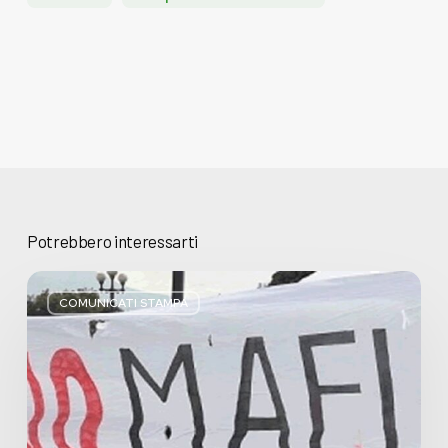
Potrebbero interessarti
Basta
bugie,
COMUNICATI STAMPA
Regione
Lombardia
pratica
l’antimafia
solo
a