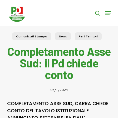
Skip
to
Menu
search
main
content
Comunicati Stampa
News
Per i Territori
Completamento Asse
Sud: il Pd chiede
conto
05/11/2024
COMPLETAMENTO ASSE SUD, CARRA CHIEDE
CONTO DEL TAVOLO ISTITUZIONALE
ANNUNCIATO SETTE MESI FA DALL’