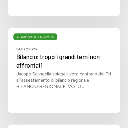
Bilancio:
troppi
COMUNICATI STAMPA
i
grandi
24/07/2026
temi
Bilancio: troppi i grandi temi non
non
affrontati
affrontati
Jacopo Scandella spiega il voto contrario del Pd
all'assestamento di bilancio regionale
BILANCIO REGIONALE, VOTO…
Bilancio