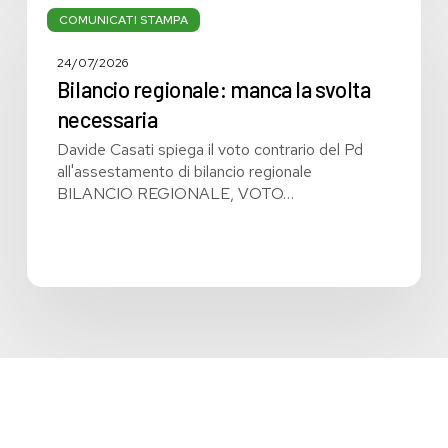
regionale:
COMUNICATI STAMPA
manca
la
24/07/2026
svolta
Bilancio regionale: manca la svolta
necessaria
necessaria
Davide Casati spiega il voto contrario del Pd
all'assestamento di bilancio regionale
BILANCIO REGIONALE, VOTO…