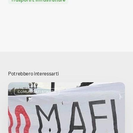
Potrebbero interessarti
Basta
bugie,
COMUNICATI STAMPA
Regione
Lombardia
pratica
l’antimafia
solo
a