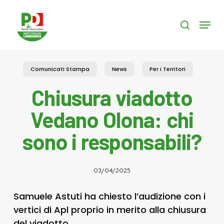
Skip
to
Menu
search
main
content
Comunicati Stampa
News
Per i Territori
Chiusura viadotto
Vedano Olona: chi
sono i responsabili?
03/04/2025
Samuele Astuti ha chiesto l’audizione con i
vertici di Apl proprio in merito alla chiusura
del viadotto