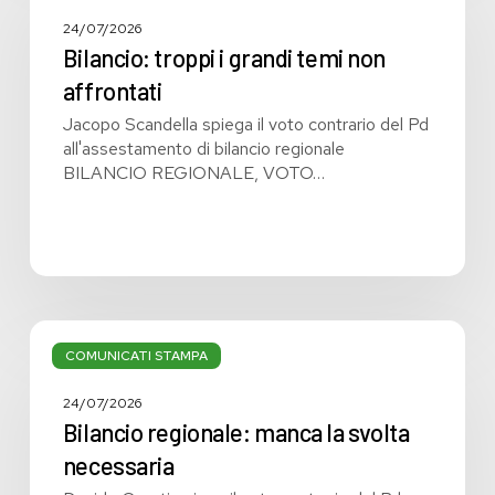
i
grandi
24/07/2026
temi
Bilancio: troppi i grandi temi non
non
affrontati
affrontati
Jacopo Scandella spiega il voto contrario del Pd
all'assestamento di bilancio regionale
BILANCIO REGIONALE, VOTO…
Bilancio
regionale:
COMUNICATI STAMPA
manca
la
24/07/2026
svolta
Bilancio regionale: manca la svolta
necessaria
necessaria