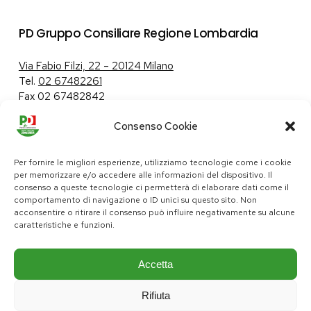
PD Gruppo Consiliare Regione Lombardia
Via Fabio Filzi, 22 – 20124 Milano
Tel.
02 67482261
Fax 02 67482842
Consenso Cookie
Tutela dei dati personali
|
Politica sui cookie
Per fornire le migliori esperienze, utilizziamo tecnologie come i cookie
per memorizzare e/o accedere alle informazioni del dispositivo. Il
consenso a queste tecnologie ci permetterà di elaborare dati come il
comportamento di navigazione o ID unici su questo sito. Non
pd@consiglio.regione.lombardia.it
acconsentire o ritirare il consenso può influire negativamente su alcune
ufficiostampa.pd@consiglio.regione.lombardia.it
caratteristiche e funzioni.
Pagine Facebook Gruppo Consiliare PD Lombardia
Pagina Instagram Gruppo PD Lombardia
Pagina Youtube Gruppo PD Lombardia
Pagina Messenger Gruppo Consiliare PD Lombardia
Accetta
Rifiuta