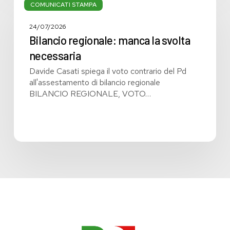
regionale:
COMUNICATI STAMPA
manca
la
24/07/2026
svolta
Bilancio regionale: manca la svolta
necessaria
necessaria
Davide Casati spiega il voto contrario del Pd
all'assestamento di bilancio regionale
BILANCIO REGIONALE, VOTO…