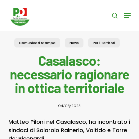
Skip
to
Menu
search
main
content
Comunicati Stampa
News
Per i Territori
Casalasco:
necessario ragionare
in ottica territoriale
04/06/2025
Matteo Piloni nel Casalasco, ha incontrato i
sindaci di Solarolo Rainerio, Voltido e Torre
de’ Picenardi.