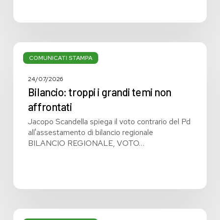
Bilancio:
troppi
COMUNICATI STAMPA
i
grandi
24/07/2026
temi
Bilancio: troppi i grandi temi non
non
affrontati
affrontati
Jacopo Scandella spiega il voto contrario del Pd
all'assestamento di bilancio regionale
BILANCIO REGIONALE, VOTO…
Bilancio