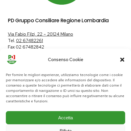
PD Gruppo Consiliare Regione Lombardia
Via Fabio Filzi, 22 – 20124 Milano
Tel.
02 67482261
Fax 02 67482842
Consenso Cookie
Tutela dei dati personali
|
Politica sui cookie
Per fornire le migliori esperienze, utilizziamo tecnologie come i cookie
per memorizzare e/o accedere alle informazioni del dispositivo. Il
consenso a queste tecnologie ci permetterà di elaborare dati come il
comportamento di navigazione o ID unici su questo sito. Non
pd@consiglio.regione.lombardia.it
acconsentire o ritirare il consenso può influire negativamente su alcune
ufficiostampa.pd@consiglio.regione.lombardia.it
caratteristiche e funzioni.
Pagine Facebook Gruppo Consiliare PD Lombardia
Pagina Instagram Gruppo PD Lombardia
Pagina Youtube Gruppo PD Lombardia
Pagina Messenger Gruppo Consiliare PD Lombardia
Accetta
Rifiuta