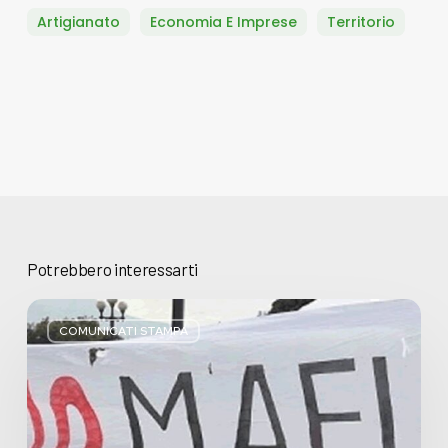
Artigianato
Economia E Imprese
Territorio
Potrebbero interessarti
Basta
bugie,
COMUNICATI STAMPA
Regione
Lombardia
pratica
l’antimafia
solo