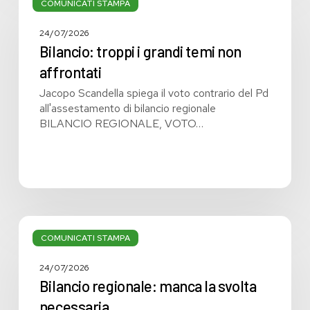
troppi
COMUNICATI STAMPA
i
grandi
24/07/2026
temi
Bilancio: troppi i grandi temi non
non
affrontati
affrontati
Jacopo Scandella spiega il voto contrario del Pd
all'assestamento di bilancio regionale
BILANCIO REGIONALE, VOTO…
Bilancio
regionale:
COMUNICATI STAMPA
manca
la
24/07/2026
svolta
Bilancio regionale: manca la svolta
necessaria
necessaria