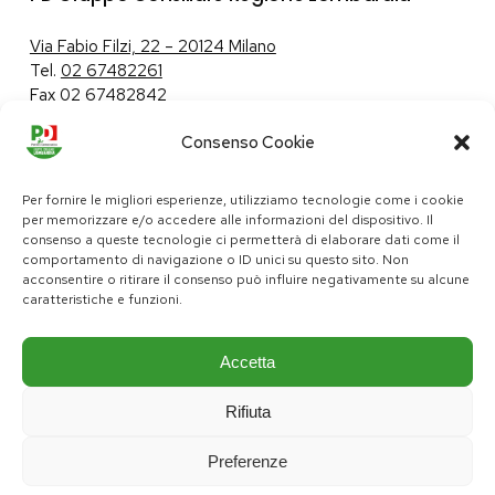
Via Fabio Filzi, 22 – 20124 Milano
Tel.
02 67482261
Fax 02 67482842
Consenso Cookie
Tutela dei dati personali
|
Politica sui cookie
Per fornire le migliori esperienze, utilizziamo tecnologie come i cookie
per memorizzare e/o accedere alle informazioni del dispositivo. Il
consenso a queste tecnologie ci permetterà di elaborare dati come il
comportamento di navigazione o ID unici su questo sito. Non
pd@consiglio.regione.lombardia.it
acconsentire o ritirare il consenso può influire negativamente su alcune
ufficiostampa.pd@consiglio.regione.lombardia.it
caratteristiche e funzioni.
Pagine Facebook Gruppo Consiliare PD Lombardia
Pagina Instagram Gruppo PD Lombardia
Pagina Youtube Gruppo PD Lombardia
Pagina Messenger Gruppo Consiliare PD Lombardia
Accetta
Rifiuta
Preferenze