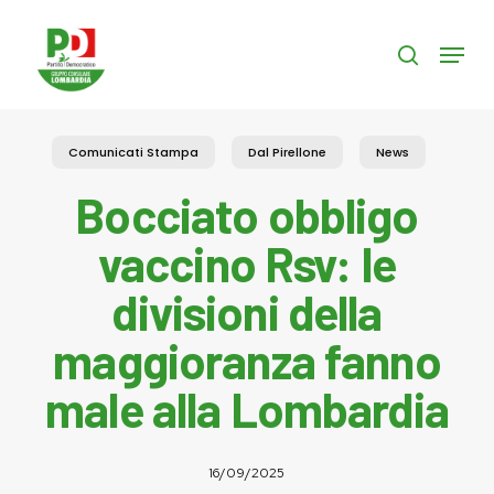
Skip
to
Menu
search
main
content
Comunicati Stampa
Dal Pirellone
News
Bocciato obbligo
vaccino Rsv: le
divisioni della
maggioranza fanno
male alla Lombardia
16/09/2025