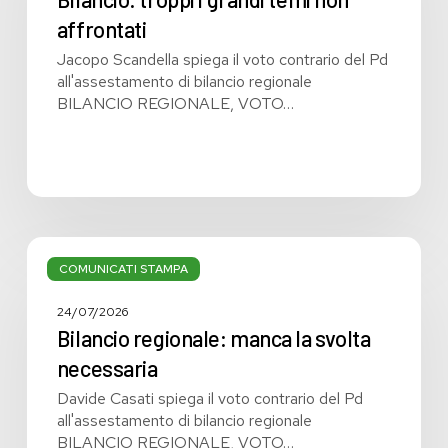
non
affrontati
affrontati
Jacopo Scandella spiega il voto contrario del Pd
all'assestamento di bilancio regionale
BILANCIO REGIONALE, VOTO…
Bilancio
regionale:
COMUNICATI STAMPA
manca
la
24/07/2026
svolta
Bilancio regionale: manca la svolta
necessaria
necessaria
Davide Casati spiega il voto contrario del Pd
all'assestamento di bilancio regionale
BILANCIO REGIONALE, VOTO…