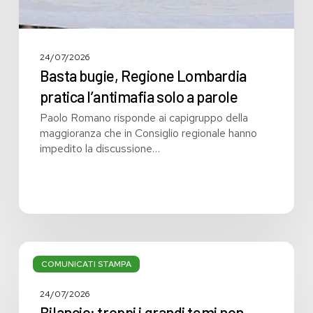
24/07/2026
Basta bugie, Regione Lombardia
pratica l’antimafia solo a parole
Paolo Romano risponde ai capigruppo della
maggioranza che in Consiglio regionale hanno
impedito la discussione…
Bilancio:
troppi
COMUNICATI STAMPA
i
grandi
24/07/2026
temi
Bilancio: troppi i grandi temi non