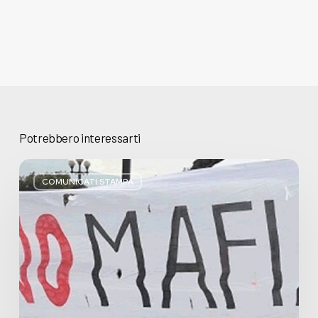
Potrebbero interessarti
Basta
bugie,
COMUNICATI STAMPA
Regione
Lombardia
pratica
l’antimafia
solo
a
parole