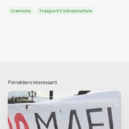
Cremona
Trasporti E Infrastrutture
Potrebbero interessarti
Basta
bugie,
COMUNICATI STAMPA
Regione
Lombardia
pratica
l’antimafia