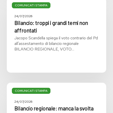
troppi
COMUNICATI STAMPA
i
grandi
24/07/2026
temi
Bilancio: troppi i grandi temi non
non
affrontati
affrontati
Jacopo Scandella spiega il voto contrario del Pd
all'assestamento di bilancio regionale
BILANCIO REGIONALE, VOTO…
Bilancio
regionale:
COMUNICATI STAMPA
manca
la
24/07/2026
svolta
Bilancio regionale: manca la svolta
necessaria