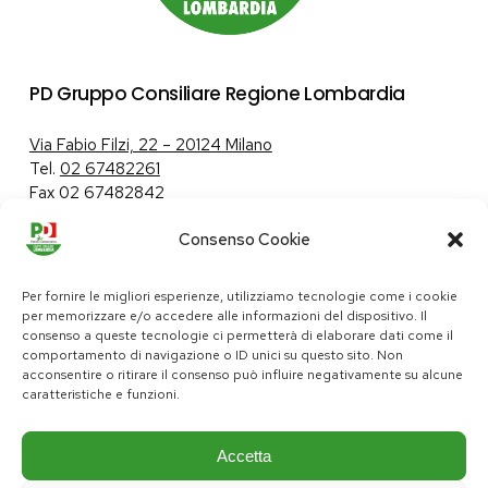
PD Gruppo Consiliare Regione Lombardia
Via Fabio Filzi, 22 – 20124 Milano
Tel.
02 67482261
Fax 02 67482842
Consenso Cookie
Tutela dei dati personali
|
Politica sui cookie
Per fornire le migliori esperienze, utilizziamo tecnologie come i cookie
per memorizzare e/o accedere alle informazioni del dispositivo. Il
consenso a queste tecnologie ci permetterà di elaborare dati come il
comportamento di navigazione o ID unici su questo sito. Non
pd@consiglio.regione.lombardia.it
acconsentire o ritirare il consenso può influire negativamente su alcune
ufficiostampa.pd@consiglio.regione.lombardia.it
caratteristiche e funzioni.
Pagine Facebook Gruppo Consiliare PD Lombardia
Pagina Instagram Gruppo PD Lombardia
Pagina Youtube Gruppo PD Lombardia
Pagina Messenger Gruppo Consiliare PD Lombardia
Accetta