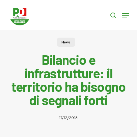
Skip
to
Menu
search
main
content
News
Bilancio e
infrastrutture: il
territorio ha bisogno
di segnali forti
17/12/2018