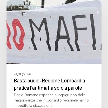
Basta
bugie,
COMUNICATI STAMPA
Regione
Lombardia
pratica
l’antimafia
solo
a
parole
24/07/2026
Basta bugie, Regione Lombardia
pratica l’antimafia solo a parole
Paolo Romano risponde ai capigruppo della
maggioranza che in Consiglio regionale hanno
impedito la discussione…