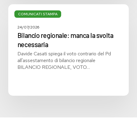
Bilancio
regionale:
COMUNICATI STAMPA
manca
la
24/07/2026
svolta
Bilancio regionale: manca la svolta
necessaria
necessaria
Davide Casati spiega il voto contrario del Pd
all'assestamento di bilancio regionale
BILANCIO REGIONALE, VOTO…