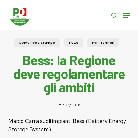
Skip
to
Menu
search
main
content
Comunicati Stampa
News
Per i Territori
Bess: la Regione
deve regolamentare
gli ambiti
29/03/2026
Marco Carra sugli impianti Bess (Battery Energy
Storage System)