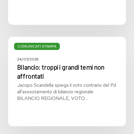
Bilancio:
troppi
COMUNICATI STAMPA
i
grandi
24/07/2026
temi
Bilancio: troppi i grandi temi non
non
affrontati
affrontati
Jacopo Scandella spiega il voto contrario del Pd
all'assestamento di bilancio regionale
BILANCIO REGIONALE, VOTO…