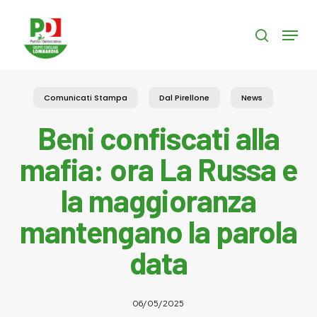
Skip
to
Menu
search
main
content
Comunicati Stampa
Dal Pirellone
News
Beni confiscati alla
mafia: ora La Russa e
la maggioranza
mantengano la parola
data
06/05/2025