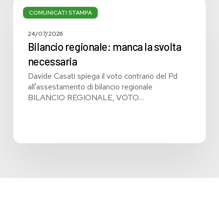
Bilancio
regionale:
COMUNICATI STAMPA
manca
la
24/07/2026
svolta
Bilancio regionale: manca la svolta
necessaria
necessaria
Davide Casati spiega il voto contrario del Pd
all'assestamento di bilancio regionale
BILANCIO REGIONALE, VOTO…