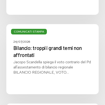
Bilancio:
troppi
COMUNICATI STAMPA
i
grandi
24/07/2026
temi
Bilancio: troppi i grandi temi non
non
affrontati
affrontati
Jacopo Scandella spiega il voto contrario del Pd
all'assestamento di bilancio regionale
BILANCIO REGIONALE, VOTO…