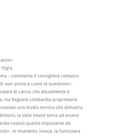
Lanzo>
 Pigra.
amma – commenta il consigliere comasco
i aver preso a cuore la questione>.
icolare di Lanzo, che attualmente è
anto, ma Regione Lombardia proprietaria
ssionato uno studio tecnico che dimostra
dintorni, la Valle Intelvi torna ad essere
rdia rivaluti questo importante ed
risti>. Al momento, invece, la Funicolare