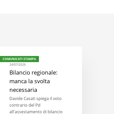
ancio
COMUNICATI STAMPA
ionale:
24/07/2026
nca
Bilancio regionale:
manca la svolta
lta
essaria
necessaria
Davide Casati spiega il voto
contrario del Pd
all'assestamento di bilancio