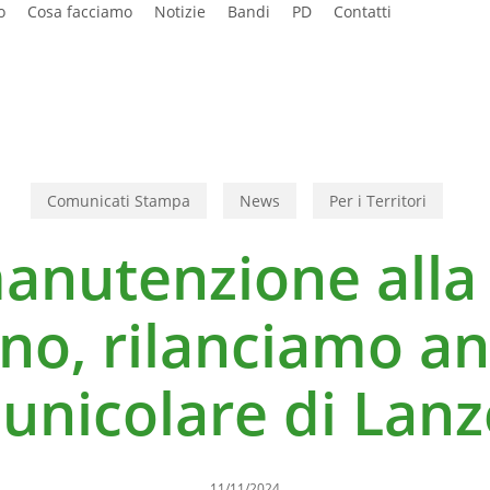
o
Cosa facciamo
Notizie
Bandi
PD
Contatti
Comunicati Stampa
News
Per i Territori
anutenzione alla 
no, rilanciamo an
unicolare di Lan
11/11/2024