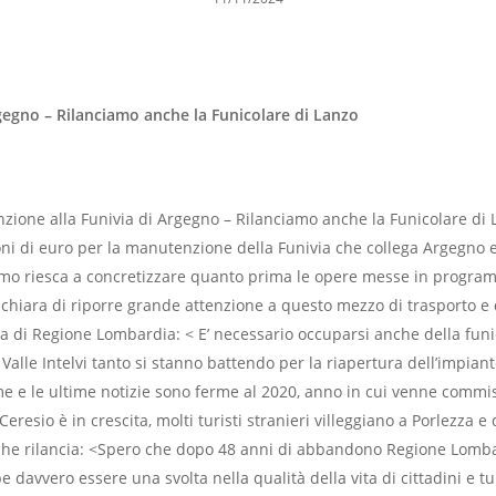
gegno – Rilanciamo anche la Funicolare di Lanzo
one alla Funivia di Argegno – Rilanciamo anche la Funicolare di 
ni di euro per la manutenzione della Funivia che collega Argegno e
riamo riesca a concretizzare quanto prima le opere messe in progr
hiara di riporre grande attenzione a questo mezzo di trasporto e d
ta di Regione Lombardia: < E’ necessario occuparsi anche della fun
a Valle Intelvi tanto si stanno battendo per la riapertura dell’impi
me e le ultime notizie sono ferme al 2020, anno in cui venne commi
eresio è in crescita, molti turisti stranieri villeggiano a Porlezza e 
he rilancia: <Spero che dopo 48 anni di abbandono Regione Lomba
davvero essere una svolta nella qualità della vita di cittadini e tu