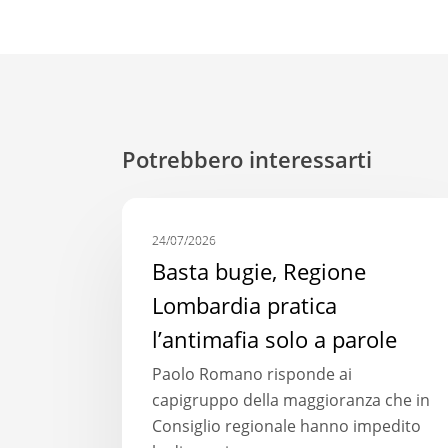
Potrebbero interessarti
Basta
COMUNICATI STAMPA
bugie,
24/07/2026
Regione
Basta bugie, Regione
Lombardia
Lombardia pratica
pratica
l’antimafia solo a parole
l’antimafia
solo
Paolo Romano risponde ai
a
capigruppo della maggioranza che in
parole
Consiglio regionale hanno impedito