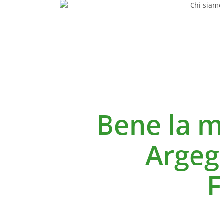
Chi siam
Skip
to
main
content
Bene la m
Argeg
F