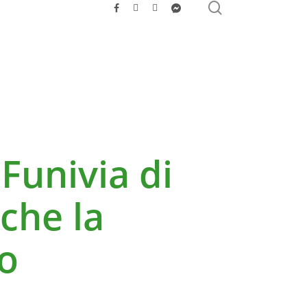
search
facebook
youtube
instagram
messenger
Funivia di
che la
zo