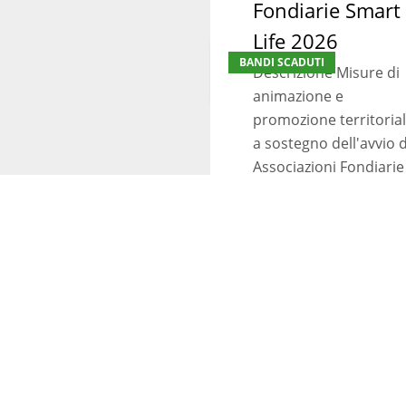
Fondiarie Smart 
Life 2026
Associazioni
BANDI SCADUTI
Fondiarie
Descrizione Misure di
Smart
animazione e
/
promozione territoria
Life
a sostegno dell'avvio d
2026
Associazioni Fondiarie
forestali smart…