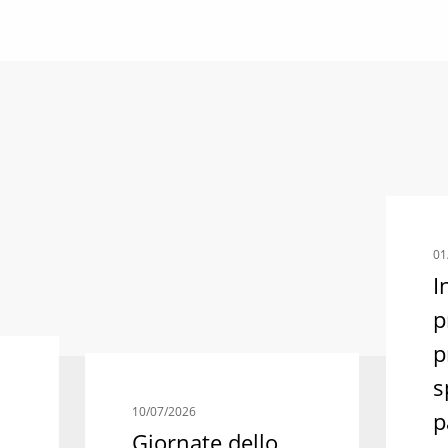
01
I
p
p
s
10/07/2026
p
Giornate dello
arti