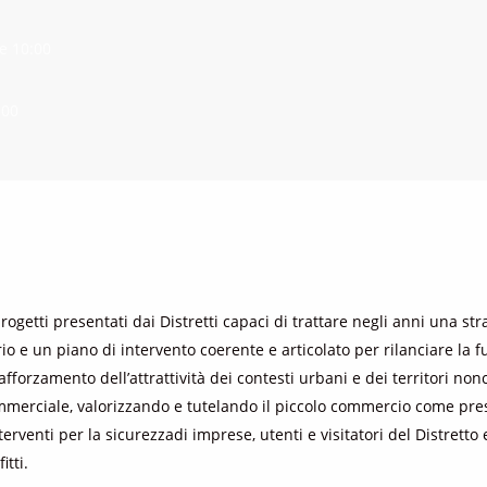
e 10:00
:00
progetti presentati dai Distretti capaci di trattare negli anni una st
rio e un piano di intervento coerente e articolato per r
ilanciare la
forzamento dell’attrattività dei contesti urbani e dei territori non
mmerciale, valorizzando e tutelando il piccolo commercio come presi
terventi per la sicurezza
di imprese, utenti e visitatori del Distretto e
itti.