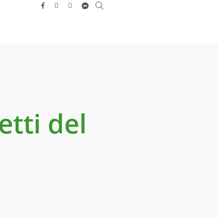
search
facebook
youtube
instagram
messenger
etti del