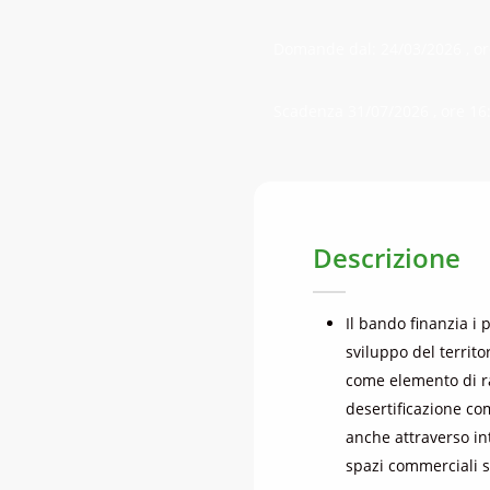
Domande dal: 24/03/2026 , or
Scadenza 31/07/2026 , ore 16
Descrizione
Il bando finanzia i 
sviluppo del territo
come elemento di raf
desertificazione co
anche attraverso in
spazi commerciali sf