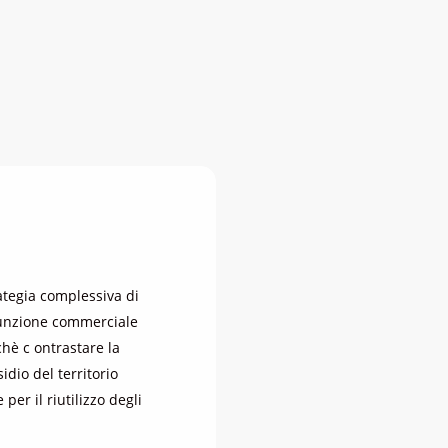
rategia complessiva di
 funzione commerciale
chè c
ontrastare la
dio del territorio
 per il riutilizzo degli