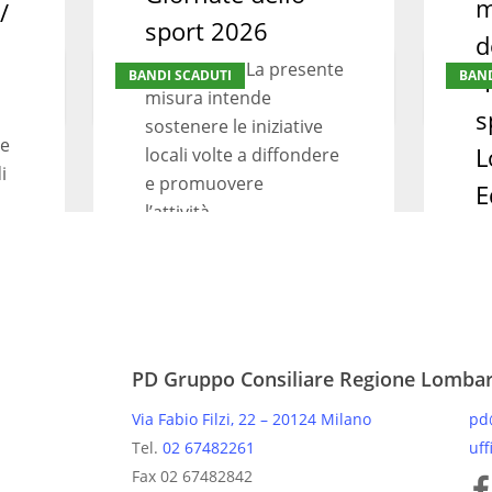
m
/
sport 2026
d
Giornate
Invito
Descrizione La presente
BANDI SCADUTI
BAND
“
dello
a
misura intende
sport
presenta
s
sostenere le iniziative
2026
proposte
le
L
locali volte a diffondere
di
i
e promuovere
E
spettacol
l’attività…
per
L
partecip
De
alla
b
manifest
LI
denomin
pr
“Futura
PD Gruppo Consiliare Regione Lomba
d
–
Via Fabio Filzi, 22 – 20124 Milano
pd
Lo
Tel.
02 67482261
uff
spettacol
Pagine
Fax 02 67482842
in