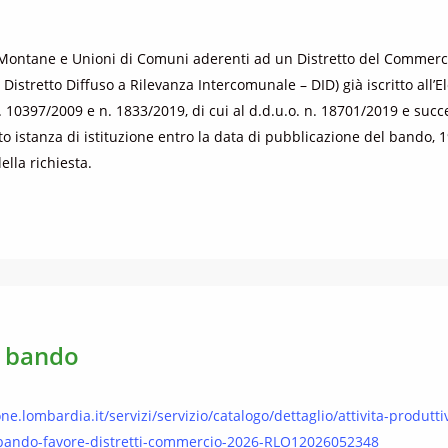
ontane e Unioni di Comuni aderenti ad un Distretto del Commerci
stretto Diffuso a Rilevanza Intercomunale – DID) già iscritto all’Ele
n. 10397/2009 e n. 1833/2019, di cui al d.d.u.o. n. 18701/2019 e suc
o istanza di istituzione entro la data di pubblicazione del bando, 
ella richiesta.
l bando
ne.lombardia.it/servizi/servizio/catalogo/dettaglio/attivita-produt
i/bando-favore-distretti-commercio-2026-RLO12026052348