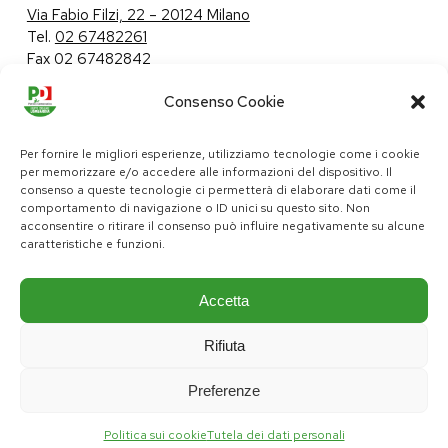
Via Fabio Filzi, 22 – 20124 Milano
Tel.
02 67482261
Fax 02 67482842
Consenso Cookie
Tutela dei dati personali
|
Politica sui cookie
Per fornire le migliori esperienze, utilizziamo tecnologie come i cookie
per memorizzare e/o accedere alle informazioni del dispositivo. Il
consenso a queste tecnologie ci permetterà di elaborare dati come il
comportamento di navigazione o ID unici su questo sito. Non
pd@consiglio.regione.lombardia.it
acconsentire o ritirare il consenso può influire negativamente su alcune
ufficiostampa.pd@consiglio.regione.lombardia.it
caratteristiche e funzioni.
Pagine Facebook Gruppo Consiliare PD Lombardia
Pagina Instagram Gruppo PD Lombardia
Pagina Youtube Gruppo PD Lombardia
Pagina Messenger Gruppo Consiliare PD Lombardia
Accetta
Rifiuta
Preferenze
Politica sui cookie
Tutela dei dati personali