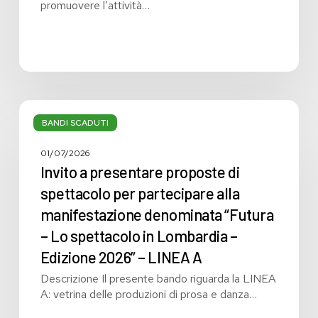
promuovere l’attività…
Invito
a
BANDI SCADUTI
presentare
proposte
01/07/2026
di
Invito a presentare proposte di
spettacolo
spettacolo per partecipare alla
per
manifestazione denominata “Futura
partecipare
alla
– Lo spettacolo in Lombardia –
manifestazione
Edizione 2026” – LINEA A
denominata
Descrizione Il presente bando riguarda la LINEA
“Futura
A: vetrina delle produzioni di prosa e danza…
–
Lo