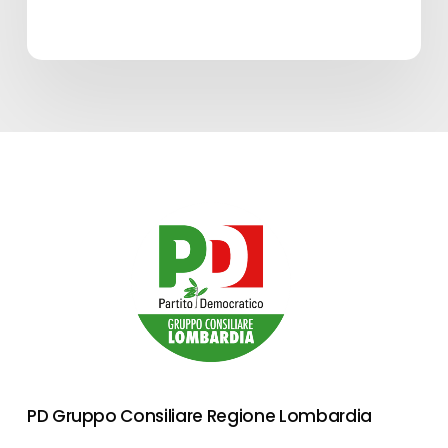
spettacolo
in
Lombardia
–
Edizione
2026”
–
LINEA
A
PD Gruppo Consiliare Regione Lombardia