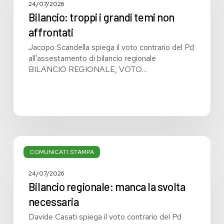
grandi
24/07/2026
temi
Bilancio: troppi i grandi temi non
non
affrontati
affrontati
Jacopo Scandella spiega il voto contrario del Pd
all'assestamento di bilancio regionale
BILANCIO REGIONALE, VOTO…
Bilancio
regionale:
COMUNICATI STAMPA
manca
la
24/07/2026
svolta
Bilancio regionale: manca la svolta
necessaria
necessaria
Davide Casati spiega il voto contrario del Pd