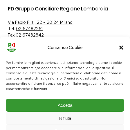
PD Gruppo Consiliare Regione Lombardia
Via Fabio Filzi, 22 – 20124 Milano
Tel.
02 67482261
Fax 02 67482842
Consenso Cookie
Tutela dei dati personali
|
Politica sui cookie
Per fornire le migliori esperienze, utilizziamo tecnologie come i cookie
per memorizzare e/o accedere alle informazioni del dispositivo. Il
consenso a queste tecnologie ci permetterà di elaborare dati come il
comportamento di navigazione o ID unici su questo sito. Non
pd@consiglio.regione.lombardia.it
acconsentire o ritirare il consenso può influire negativamente su alcune
ufficiostampa.pd@consiglio.regione.lombardia.it
caratteristiche e funzioni.
Pagine Facebook Gruppo Consiliare PD Lombardia
Pagina Instagram Gruppo PD Lombardia
Pagina Youtube Gruppo PD Lombardia
Pagina Messenger Gruppo Consiliare PD Lombardia
Accetta
Rifiuta