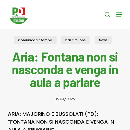
Skip
to
Menu
search
main
content
Comunicati Stampa
Dal Pirellone
News
Aria: Fontana non si
nasconda e venga in
aula a parlare
16/04/2025
ARIA: MAJORINO E BUSSOLATI (PD):
“FONTANA NON SI NASCONDA E VENGA IN
AULA A SPIEGARE”