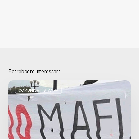
Potrebbero interessarti
Basta
bugie,
COMUNICATI STAMPA
Regione
Lombardia
pratica
l’antimafia
solo
a
parole