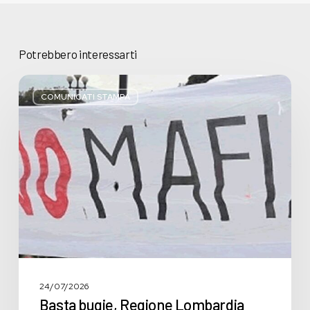
Potrebbero interessarti
Basta
bugie,
COMUNICATI STAMPA
Regione
Lombardia
pratica
l’antimafia
solo
a
parole
24/07/2026
Basta bugie, Regione Lombardia