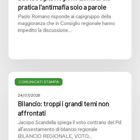
pratica l’antimafia solo a parole
Paolo Romano risponde ai capigruppo della
maggioranza che in Consiglio regionale hanno
impedito la discussione…
Bilancio:
troppi
COMUNICATI STAMPA
i
grandi
24/07/2026
temi
Bilancio: troppi i grandi temi non
non
affrontati
affrontati
Jacopo Scandella spiega il voto contrario del Pd
all'assestamento di bilancio regionale
BILANCIO REGIONALE, VOTO…