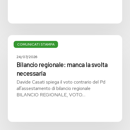
Bilancio
regionale:
COMUNICATI STAMPA
manca
la
24/07/2026
svolta
Bilancio regionale: manca la svolta
necessaria
necessaria
Davide Casati spiega il voto contrario del Pd
all'assestamento di bilancio regionale
BILANCIO REGIONALE, VOTO…