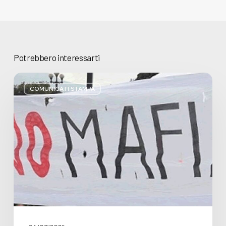
Potrebbero interessarti
Basta
bugie,
COMUNICATI STAMPA
Regione
Lombardia
pratica
l’antimafia
solo
a
parole