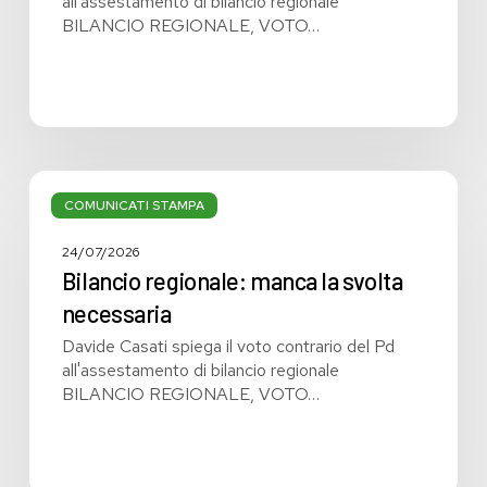
all'assestamento di bilancio regionale
BILANCIO REGIONALE, VOTO…
Bilancio
regionale:
COMUNICATI STAMPA
manca
la
24/07/2026
svolta
Bilancio regionale: manca la svolta
necessaria
necessaria
Davide Casati spiega il voto contrario del Pd
all'assestamento di bilancio regionale
BILANCIO REGIONALE, VOTO…