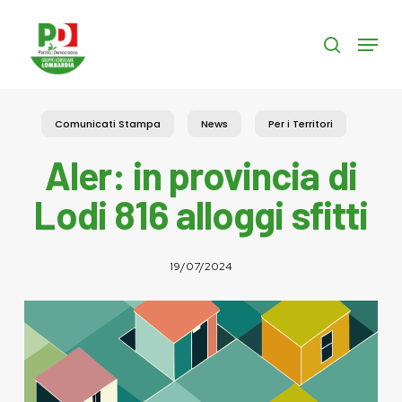
Skip
to
Menu
search
main
content
Comunicati Stampa
News
Per i Territori
Aler: in provincia di
Lodi 816 alloggi sfitti
19/07/2024