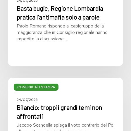
24/07/2026
Basta bugie, Regione Lombardia
pratica l’antimafia solo a parole
Paolo Romano risponde ai capigruppo della
maggioranza che in Consiglio regionale hanno
impedito la discussione…
Bilancio:
troppi
COMUNICATI STAMPA
i
grandi
24/07/2026
temi
Bilancio: troppi i grandi temi non
non
affrontati
affrontati
Jacopo Scandella spiega il voto contrario del Pd